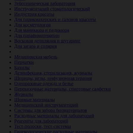
Зуботехническая лаборатория
Инструментарий стоматологический
Индустрия красоты
Для парикмахерских и салонов красоты
Для косметологов
Для маникюра и педикюра
Для парафинотерапии
Восковая депиляция и шугаринг
Для загара и солярия
Ветеринария
Медицинская мебель
Перчатки
Бахилы
Дезинфекция, стерилизация, журналы
Шприцы, иглы, инфузионная терапия
Одноразовые одежда и белье
Перевязочные материалы, спиртовые салфетки
Журналы
Шовные материалы
Медицинский инструментарий
Системы для забора биоматериалов
Расходные материалы для лабораторий
Реагенты для лабораторий
Тест-полоски, тест-системы
Гинекологические расходные материалы