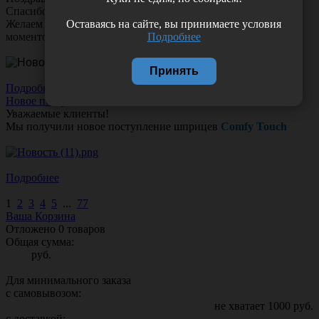
Спасибо за ваш труд, заботу и тепло!
Оставаясь на сайте, вы принимаете условия
Желаем вам любви, здоровья и множество счастливых
Подробнее
моментов!
Принять
Подробнее
Новое поступление!
Уважаемые клиенты!
Мы получили новое поступление шприцев
Comfy Touch
Подробнее
1
2
3
4
5
...
77
Ваша Корзина
Отложено
0
товаров
Общая сумма:
руб.
Для минимального заказа
с самовывозом:
не хватает
1000
руб.
с доставкой: