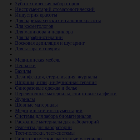
Зуботехническая лаборатория
Инструментарий стоматологический
Индустрия красоты
Для парикмахерских и салонов красоты
Для косметологов
Для маникюра и педикюра
Для парафинотерапии
Восковая депиляция и шугаринг
Для загара и солярия
Ветеринария
Медицинская мебель
Перчатки
Бахилы
Дезинфекция, стерилизация, журналы
Шприцы, иглы, инфузионная терапия
Одноразовые одежда и белье
Перевязочные материалы, спиртовые салфетки
Журналы
Шовные материалы
Медицинский инструментарий
Системы для забора биоматериалов
Расходные материалы для лабораторий
Реагенты для лабораторий
Тест-полоски, тест-системы
Гинекологические расходные материалы