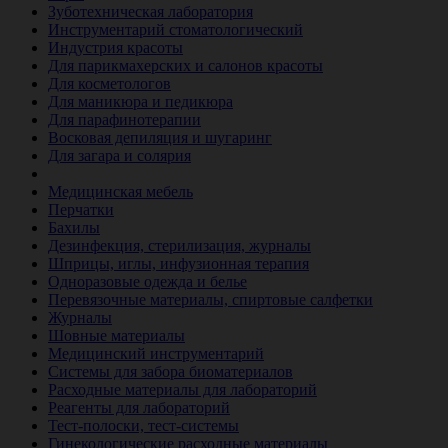
Зуботехническая лаборатория
Инструментарий стоматологический
Индустрия красоты
Для парикмахерских и салонов красоты
Для косметологов
Для маникюра и педикюра
Для парафинотерапии
Восковая депиляция и шугаринг
Для загара и солярия
Ветеринария
Медицинская мебель
Перчатки
Бахилы
Дезинфекция, стерилизация, журналы
Шприцы, иглы, инфузионная терапия
Одноразовые одежда и белье
Перевязочные материалы, спиртовые салфетки
Журналы
Шовные материалы
Медицинский инструментарий
Системы для забора биоматериалов
Расходные материалы для лабораторий
Реагенты для лабораторий
Тест-полоски, тест-системы
Гинекологические расходные материалы