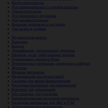
Индустрия красоты
Для парикмахерских и салонов красоты
Для косметологов
Для маникюра и педикюра
Для парафинотерапии
Восковая депиляция и шугаринг
Для загара и солярия
Ветеринария
Медицинская мебель
Перчатки
Бахилы
Дезинфекция, стерилизация, журналы
Шприцы, иглы, инфузионная терапия
Одноразовые одежда и белье
Перевязочные материалы, спиртовые салфетки
Журналы
Шовные материалы
Медицинский инструментарий
Системы для забора биоматериалов
Расходные материалы для лабораторий
Реагенты для лабораторий
Тест-полоски, тест-системы
Гинекологические расходные материалы
Расходные материалы для ЭКГ и УЗИ
Анестезиология и реанимация