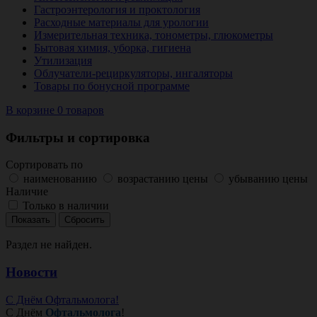
Гастроэнтерология и проктология
Расходные материалы для урологии
Измерительная техника, тонометры, глюкометры
Бытовая химия, уборка, гигиена
Утилизация
Облучатели-рециркуляторы, ингаляторы
Товары по бонусной программе
В корзине 0 товаров
Фильтры и сортировка
Сортировать по
наименованию
возрастанию цены
убыванию цены
Наличие
Только в наличии
Раздел не найден.
Новости
С Днём Офтальмолога!
С Днём
Офтальмолога
!