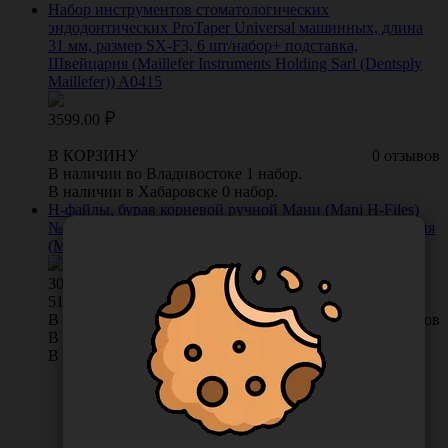
Набор инструментов стоматологических
эндодонтических ProTaper Universal машинных, длина
31 мм, размер SX-F3, 6 шт/набор+ подставка,
Швейцария (Maillefer Instruments Holding Sarl (Dentsply
Maillefer)) A0415
3599.00
В КОРЗИНУ
0 отзывов
В наличии во Владивостоке 1 набор.
В наличии в Хабаровске 0 набор.
Н-файлы, бурав корневой ручной Мани (Mani H-Files)
№15-40, длина 25 мм, ISO-15-40, 6 шт/упаковка, Япония
(Mani, Inc.)
307.00
/
упак
51.17 руб. шт
В КОРЗИНУ
0 отзывов
В наличии во Владивостоке 4 упак.
В наличии в Хабаровске 0 упак.