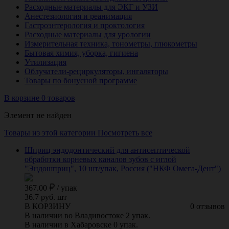
Расходные материалы для ЭКГ и УЗИ
Анестезиология и реанимация
Гастроэнтерология и проктология
Расходные материалы для урологии
Измерительная техника, тонометры, глюкометры
Бытовая химия, уборка, гигиена
Утилизация
Облучатели-рециркуляторы, ингаляторы
Товары по бонусной программе
В корзине 0 товаров
Элемент не найден
Товары из этой категории
Посмотреть все
Шприц эндодонтический для антисептической
обработки корневых каналов зубов с иглой
"Эндошприц", 10 шт/упак, Россия ("НКФ Омега-Дент")
367.00
/
упак
36.7 руб. шт
В КОРЗИНУ
0 отзывов
В наличии во Владивостоке 2 упак.
В наличии в Хабаровске 0 упак.