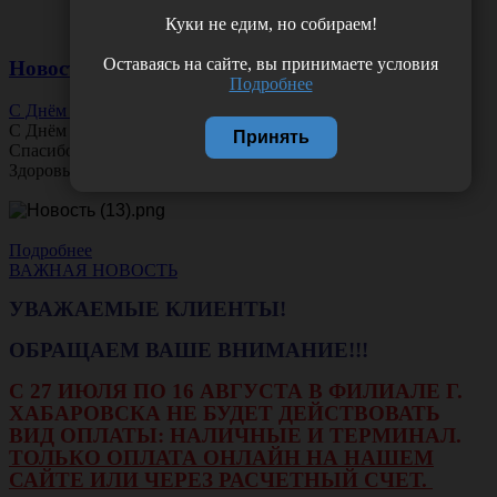
Куки не едим, но собираем!
Оставаясь на сайте, вы принимаете условия
Новости
Подробнее
С Днём Офтальмолога!
С Днём
Офтальмолога
!
Принять
Спасибо за ясное зрение и заботу о пациентах.
Здоровья вам и новых профессиональных побед!
Подробнее
ВАЖНАЯ НОВОСТЬ
УВАЖАЕМЫЕ КЛИЕНТЫ!
ОБРАЩАЕМ ВАШЕ ВНИМАНИЕ!!!
С 27 ИЮЛЯ ПО 16 АВГУСТА В ФИЛИАЛЕ Г.
ХАБАРОВСКА НЕ БУДЕТ ДЕЙСТВОВАТЬ
ВИД ОПЛАТЫ: НАЛИЧНЫЕ И ТЕРМИНАЛ.
ТОЛЬКО ОПЛАТА ОНЛАЙН НА НАШЕМ
САЙТЕ ИЛИ ЧЕРЕЗ РАСЧЕТНЫЙ СЧЕТ.