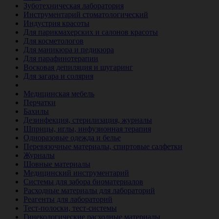
Зуботехническая лаборатория
Инструментарий стоматологический
Индустрия красоты
Для парикмахерских и салонов красоты
Для косметологов
Для маникюра и педикюра
Для парафинотерапии
Восковая депиляция и шугаринг
Для загара и солярия
Ветеринария
Медицинская мебель
Перчатки
Бахилы
Дезинфекция, стерилизация, журналы
Шприцы, иглы, инфузионная терапия
Одноразовые одежда и белье
Перевязочные материалы, спиртовые салфетки
Журналы
Шовные материалы
Медицинский инструментарий
Системы для забора биоматериалов
Расходные материалы для лабораторий
Реагенты для лабораторий
Тест-полоски, тест-системы
Гинекологические расходные материалы