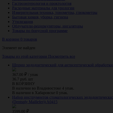
Гастроэнтерология и проктология
Расходные материалы для урологии
Измерительная техника, тонометры, глюкометры
Бытовая химия, уборка, гигиена
Утилизация
Облучатели-рециркуляторы, ингаляторы
Товары по бонусной программе
В корзине 0 товаров
Элемент не найден
Товары из этой категории
Посмотреть все
Шприц эндодонтический для антисептической обработки 
367.00
/
упак
36.7 руб. шт
В КОРЗИНУ
В наличии во Владивостоке 4 упак.
В наличии в Хабаровске 0 упак.
Набор инструментов стоматологических эндодонтических Pr
(Dentsply Maillefer)) A0415
3599.00