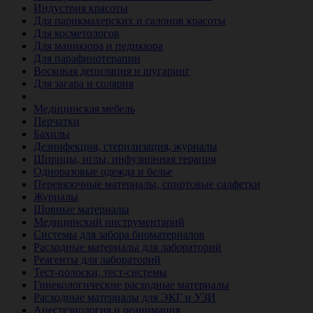
Индустрия красоты
Для парикмахерских и салонов красоты
Для косметологов
Для маникюра и педикюра
Для парафинотерапии
Восковая депиляция и шугаринг
Для загара и солярия
Ветеринария
Медицинская мебель
Перчатки
Бахилы
Дезинфекция, стерилизация, журналы
Шприцы, иглы, инфузионная терапия
Одноразовые одежда и белье
Перевязочные материалы, спиртовые салфетки
Журналы
Шовные материалы
Медицинский инструментарий
Системы для забора биоматериалов
Расходные материалы для лабораторий
Реагенты для лабораторий
Тест-полоски, тест-системы
Гинекологические расходные материалы
Расходные материалы для ЭКГ и УЗИ
Анестезиология и реанимация