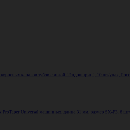
корневых каналов зубов с иглой "Эндошприц", 10 шт/упак, Рос
oTaper Universal машинных, длина 31 мм, размер SX-F3, 6 шт/на