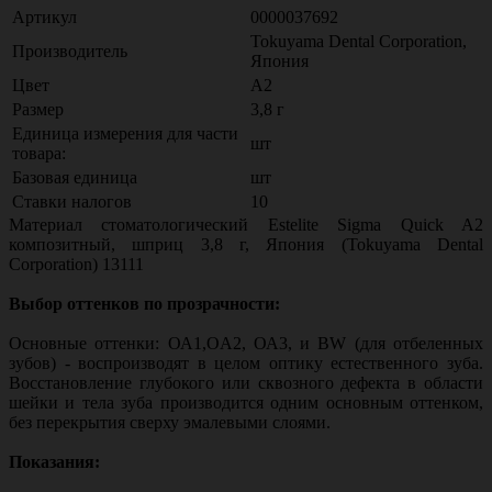
Артикул
0000037692
Tokuyama Dental Corporation,
Производитель
Япония
Цвет
A2
Размер
3,8 г
Единица измерения для части
шт
товара:
Базовая единица
шт
Ставки налогов
10
Материал стоматологический Estelite Sigma Quick A2
композитный, шприц 3,8 г, Япония (Tokuyama Dental
Corporation) 13111
Выбор оттенков по прозрачности:
Основные оттенки: ОА1,OA2, ОА3, и BW (для отбеленных
зубов) - воспроизводят в целом оптику естественного зуба.
Восстановление глубокого или сквозного дефекта в области
шейки и тела зуба производится одним основным оттенком,
без перекрытия сверху эмалевыми слоями.
Показания: