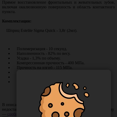
Прямое восстановление фронтальных и жевательных зубов,
включая окклюзионную поверхность и область контактного
пункта.
Комплектация:
Шприц Estelite Sigma Quick - 3,8г (2мл).
Полимеризация - 10 секунд.
Наполненность - 82% по весу.
Усадка - 1,3% по объему.
Компрессинная прочность - 400 МПа.
Прочность на изгиб - 115 МПа.
Рабочее время - 90 секунд.
Рентгеноконтрастность - есть.
Толщина слоя - не более 2мм.
В описании товара могут иметь место неточности или
недостающая информация. Если вы заметили такую проблему
—
сообщите нам
.