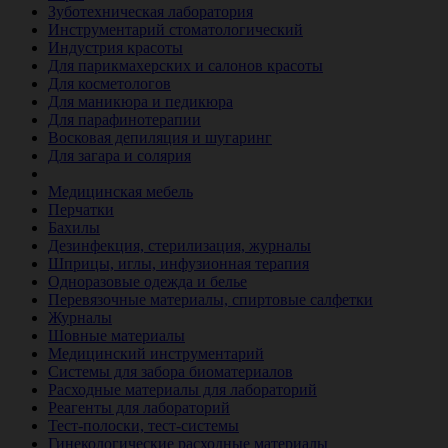
Зуботехническая лаборатория
Инструментарий стоматологический
Индустрия красоты
Для парикмахерских и салонов красоты
Для косметологов
Для маникюра и педикюра
Для парафинотерапии
Восковая депиляция и шугаринг
Для загара и солярия
Ветеринария
Медицинская мебель
Перчатки
Бахилы
Дезинфекция, стерилизация, журналы
Шприцы, иглы, инфузионная терапия
Одноразовые одежда и белье
Перевязочные материалы, спиртовые салфетки
Журналы
Шовные материалы
Медицинский инструментарий
Системы для забора биоматериалов
Расходные материалы для лабораторий
Реагенты для лабораторий
Тест-полоски, тест-системы
Гинекологические расходные материалы