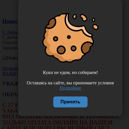
Новости
С Днём Офтальмолога!
С Днём
Офтальмолога
!
Спасибо за ясное зрение и заботу о пациентах.
Здоровья вам и новых профессиональных побед!
Подробнее
Куки не едим, но собираем!
ВАЖНАЯ НОВОСТЬ
Оставаясь на сайте, вы принимаете условия
УВАЖАЕМЫЕ КЛИЕНТЫ!
Подробнее
ОБРАЩАЕМ ВАШЕ ВНИМАНИЕ!!!
Принять
С 27 ИЮЛЯ ПО 16 АВГУСТА В ФИЛИАЛЕ Г.
ХАБАРОВСКА НЕ БУДЕТ ДЕЙСТВОВАТЬ
ВИД ОПЛАТЫ: НАЛИЧНЫЕ И ТЕРМИНАЛ.
ТОЛЬКО ОПЛАТА ОНЛАЙН НА НАШЕМ
САЙТЕ ИЛИ ЧЕРЕЗ РАСЧЕТНЫЙ СЧЕТ.