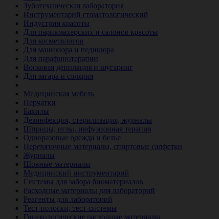
Зуботехническая лаборатория
Инструментарий стоматологический
Индустрия красоты
Для парикмахерских и салонов красоты
Для косметологов
Для маникюра и педикюра
Для парафинотерапии
Восковая депиляция и шугаринг
Для загара и солярия
Ветеринария
Медицинская мебель
Перчатки
Бахилы
Дезинфекция, стерилизация, журналы
Шприцы, иглы, инфузионная терапия
Одноразовые одежда и белье
Перевязочные материалы, спиртовые салфетки
Журналы
Шовные материалы
Медицинский инструментарий
Системы для забора биоматериалов
Расходные материалы для лабораторий
Реагенты для лабораторий
Тест-полоски, тест-системы
Гинекологические расходные материалы