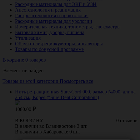
Расходные материалы для ЭКГ и УЗИ
Анестезиология и реанимация
Гастроэнтерология и проктология
Расходные материалы для урологии
Измерительная техника, тонометры, глюкометры
Бытовая химия, уборка, гигиена
Утилизация
Облучатели-рециркуляторы, ингаляторы
Товары по бонусной программе
В корзине 0 товаров
Элемент не найден
Товары из этой категории
Посмотреть все
Нить ретракционная Sure-Cord 000, размер №000, длина
254 см., Корея ("Sure Dent Corporation")
1080.00
В КОРЗИНУ
0 отзывов
В наличии во Владивостоке 3 шт.
В наличии в Хабаровске 0 шт.