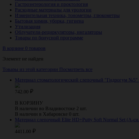
Гастроэнтерология и проктология
Расходные материалы для урологии
Измерительная техника, тонометры, глюкометры
Бытовая химия, уборка, гигиена
Утилизация
Облучатели-рециркуляторы, ингаляторы
Товары по бонусной программе
В корзине 0 товаров
Элемент не найден
Товары из этой категории
Посмотреть все
Материал стоматологический слепочный "Гидрогум №5" (H
742.00
В КОРЗИНУ
В наличии во Владивостоке 2 шт.
В наличии в Хабаровске 0 шт.
Материал слепочный Elite HD+Putty Soft Normal Set (А-с
4411.00