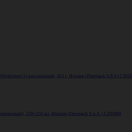
ydrogum 5) альгинатный, 453 г, Италия (Zhermack S.P.A) С302
иликоновый), 250+250 мл, Италия (Zhermack S.p.A.) C203000