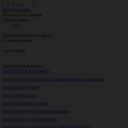
1
2
3
4
5
...
77
Ваша Корзина
Отложено
0
товаров
Общая сумма:
руб.
Для минимального заказа
с самовывозом:
с доставкой:
Доступно
0
бонусов.
ПЕРЕЙТИ В КОРЗИНУ
Как зарегистрироваться в нашем интернет-магазине
Как выбрать товар
Как сделать заказ
Если вы забыли пароль
Как работает бонусная программа
Как настроить уведомления
Как попасть в рубрику «НАШИ КЛИЕНТЫ»