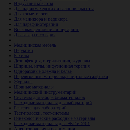
Индустрия красоты
Для парикмахерских и салонов красоты
Для косметологов
Для маникюра и педикюра
Для парафинотерапии
Восковая депиляция и шугаринг
Для загара и солярия
Ветеринария
Медицинская мебель
Перчатки
Бахилы
Дезинфекция, стерилизация, журналы
Шприцы, иглы, инфузионная терапия
Одноразовые одежда и белье
Перевязочные материалы, спиртовые салфетки
Журналы
Шовные материалы
Медицинский инструментарий
Системы для забора биоматериалов
Расходные материалы для лабораторий
Реагенты для лабораторий
Тест-полоски, тест-системы
Гинекологические расходные материалы
Расходные материалы для ЭКГ и УЗИ
Анестезиология и реанимация