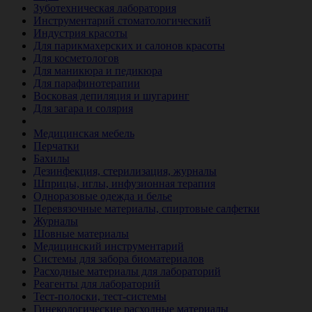
Зуботехническая лаборатория
Инструментарий стоматологический
Индустрия красоты
Для парикмахерских и салонов красоты
Для косметологов
Для маникюра и педикюра
Для парафинотерапии
Восковая депиляция и шугаринг
Для загара и солярия
Ветеринария
Медицинская мебель
Перчатки
Бахилы
Дезинфекция, стерилизация, журналы
Шприцы, иглы, инфузионная терапия
Одноразовые одежда и белье
Перевязочные материалы, спиртовые салфетки
Журналы
Шовные материалы
Медицинский инструментарий
Системы для забора биоматериалов
Расходные материалы для лабораторий
Реагенты для лабораторий
Тест-полоски, тест-системы
Гинекологические расходные материалы