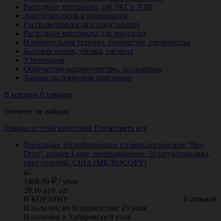
Расходные материалы для ЭКГ и УЗИ
Анестезиология и реанимация
Гастроэнтерология и проктология
Расходные материалы для урологии
Измерительная техника, тонометры, глюкометры
Бытовая химия, уборка, гигиена
Утилизация
Облучатели-рециркуляторы, ингаляторы
Товары по бонусной программе
В корзине 0 товаров
Элемент не найден
Товары из этой категории
Посмотреть все
Прокладки абсорбирующие стоматологические "Neo
Drys", размер Large, неотражающие, 50 штук/упаковка,
цвет голубой, США (MICROCOPY)
1408.00
/
упак
28.16 руб. шт
В КОРЗИНУ
0 отзывов
В наличии во Владивостоке 23 упак.
В наличии в Хабаровске 0 упак.