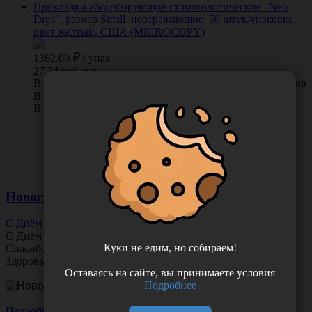
Прокладки абсорбирующие стоматологические "Neo
Drys", размер Small, неотражающие, 50 штук/упаковка,
цвет желтый, США (MICROCOPY)
1362.00
/
упак
27.24 руб. шт
В КОРЗИНУ
0 отзывов
В наличии во Владивостоке 15 упак.
В наличии в Хабаровске 0 упак.
Новости
С Днём Офтальмолога!
С Днём
Офтальмолога
!
Куки не едим, но собираем!
Спасибо за ясное зрение и заботу о пациентах.
Здоровья вам и новых профессиональных побед!
Оставаясь на сайте, вы принимаете условия
Подробнее
Подробнее