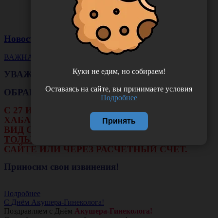
Новости
ВАЖНАЯ НОВОСТЬ
Куки не едим, но собираем!
УВАЖАЕМЫЕ КЛИЕНТЫ!
Оставаясь на сайте, вы принимаете условия
ОБРАЩАЕМ ВАШЕ ВНИМАНИЕ!!!
Подробнее
С 27 ИЮЛЯ ПО 16 АВГУСТА В ФИЛИАЛЕ Г.
ХАБАРОВСКА НЕ БУДЕТ ДЕЙСТВОВАТЬ
Принять
ВИД ОПЛАТЫ: НАЛИЧНЫЕ И ТЕРМИНАЛ.
ТОЛЬКО ОПЛАТА ОНЛАЙН НА НАШЕМ
САЙТЕ ИЛИ ЧЕРЕЗ РАСЧЕТНЫЙ СЧЕТ.
Приносим свои извинения!
Подробнее
С Днём Акушера-Гинеколога!
Поздравляем с Днём
Акушера-Гинеколога!