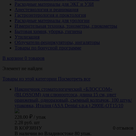
Расходные материалы для ЭКГ и УЗИ
Анестезиология и реанимация
Гастроэнтерология и проктология
Расходные материалы для урологии
Измерительная техника, тонометры, глюкометры
Бытовая химия, уборка, гигиена
Утилизация
Облучатели-рециркуляторы, ингаляторы
Товары по бонусной программе
В корзине 0 товаров
Элемент не найден
Товары из этой категории
Посмотреть все
Наконечник стоматологический «БЛОССОМ»
(BLOSSOM) для слюноотсоса, длина 15 см, цвет
оранжевый, одноразовый, съемный колпачок, 100 штук/
упаковка, Италия (ASA Dental s.p.a.) 2900E-OT15/10
228.00
/
упак
2.28 руб. шт
В КОРЗИНУ
0 отзывов
В наличии во Владивостоке 80 упак.