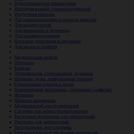
Зуботехническая лаборатория
Инструментарий стоматологический
Индустрия красоты
Для парикмахерских и салонов красоты
Для косметологов
Для маникюра и педикюра
Для парафинотерапии
Восковая депиляция и шугаринг
Для загара и солярия
Ветеринария
Медицинская мебель
Перчатки
Бахилы
Дезинфекция, стерилизация, журналы
Шприцы, иглы, инфузионная терапия
Одноразовые одежда и белье
Перевязочные материалы, спиртовые салфетки
Журналы
Шовные материалы
Медицинский инструментарий
Системы для забора биоматериалов
Расходные материалы для лабораторий
Реагенты для лабораторий
Тест-полоски, тест-системы
Гинекологические расходные материалы