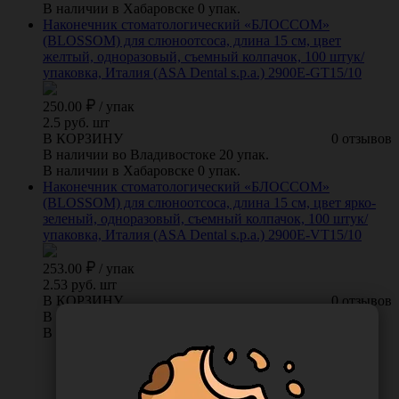
В наличии в Хабаровске 0 упак.
Наконечник стоматологический «БЛОССОМ»
(BLOSSOM) для слюноотсоса, длина 15 см, цвет
желтый, одноразовый, съемный колпачок, 100 штук/
упаковка, Италия (ASA Dental s.p.a.) 2900E-GT15/10
250.00
/
упак
2.5 руб. шт
В КОРЗИНУ
0 отзывов
В наличии во Владивостоке 20 упак.
В наличии в Хабаровске 0 упак.
Наконечник стоматологический «БЛОССОМ»
(BLOSSOM) для слюноотсоса, длина 15 см, цвет ярко-
зеленый, одноразовый, съемный колпачок, 100 штук/
упаковка, Италия (ASA Dental s.p.a.) 2900E-VT15/10
253.00
/
упак
2.53 руб. шт
В КОРЗИНУ
0 отзывов
В наличии во Владивостоке 30 упак.
В наличии в Хабаровске 0 упак.