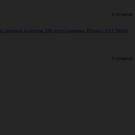
0 отзывов
 съемный колпачок, 100 штук/упаковка, Италия (ASA Dental
0 отзывов