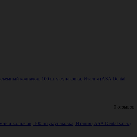
ъемный колпачок, 100 штук/упаковка, Италия (ASA Dental
0 отзывов
й колпачок, 100 штук/упаковка, Италия (ASA Dental s.p.a.)