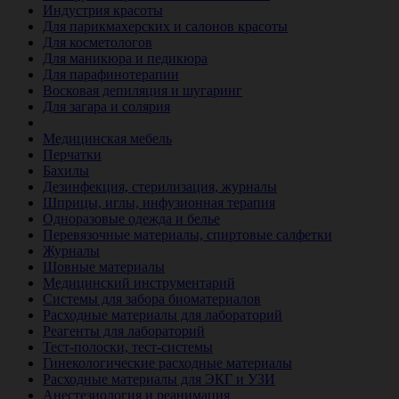
Индустрия красоты
Для парикмахерских и салонов красоты
Для косметологов
Для маникюра и педикюра
Для парафинотерапии
Восковая депиляция и шугаринг
Для загара и солярия
Ветеринария
Медицинская мебель
Перчатки
Бахилы
Дезинфекция, стерилизация, журналы
Шприцы, иглы, инфузионная терапия
Одноразовые одежда и белье
Перевязочные материалы, спиртовые салфетки
Журналы
Шовные материалы
Медицинский инструментарий
Системы для забора биоматериалов
Расходные материалы для лабораторий
Реагенты для лабораторий
Тест-полоски, тест-системы
Гинекологические расходные материалы
Расходные материалы для ЭКГ и УЗИ
Анестезиология и реанимация