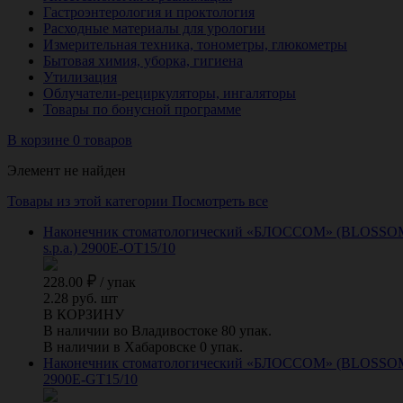
Гастроэнтерология и проктология
Расходные материалы для урологии
Измерительная техника, тонометры, глюкометры
Бытовая химия, уборка, гигиена
Утилизация
Облучатели-рециркуляторы, ингаляторы
Товары по бонусной программе
В корзине 0 товаров
Элемент не найден
Товары из этой категории
Посмотреть все
Наконечник стоматологический «БЛОССОМ» (BLOSSOM) дл
s.p.a.) 2900E-OT15/10
228.00
/
упак
2.28 руб. шт
В КОРЗИНУ
В наличии во Владивостоке 80 упак.
В наличии в Хабаровске 0 упак.
Наконечник стоматологический «БЛОССОМ» (BLOSSOM) для
2900E-GT15/10