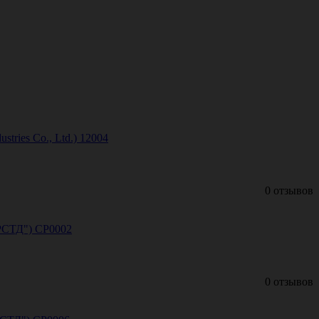
tries Co., Ltd.) 12004
0 отзывов
"РСТД") СР0002
0 отзывов