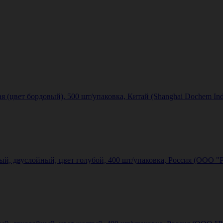
(цвет бордовый), 500 шт/упаковка, Китай (Shanghai Dochem Indus
ый, двуслойный, цвет голубой, 400 шт/упаковка, Россия (ООО 