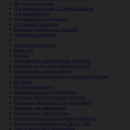
Индустрия красоты
Для парикмахерских и салонов красоты
Для косметологов
Для маникюра и педикюра
Для парафинотерапии
Восковая депиляция и шугаринг
Для загара и солярия
Ветеринария
Медицинская мебель
Перчатки
Бахилы
Дезинфекция, стерилизация, журналы
Шприцы, иглы, инфузионная терапия
Одноразовые одежда и белье
Перевязочные материалы, спиртовые салфетки
Журналы
Шовные материалы
Медицинский инструментарий
Системы для забора биоматериалов
Расходные материалы для лабораторий
Реагенты для лабораторий
Тест-полоски, тест-системы
Гинекологические расходные материалы
Расходные материалы для ЭКГ и УЗИ
Анестезиология и реанимация