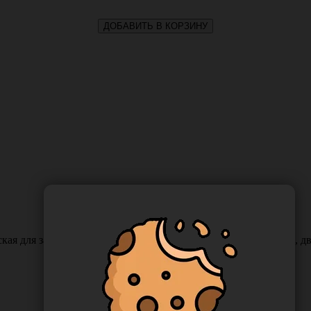
ДОБАВИТЬ В КОРЗИНУ
кая для защиты пациента 33*45 см нестерильная одноразовая, д