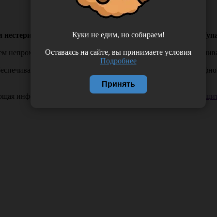
Куки не едим, но собираем!
 нестерильная одноразовая, двухслойная, зеленая, 500 шт/у
Оставаясь на сайте, вы принимаете условия
 непромокаемости и впитываемости влаги, которая обеспечивает
Подробнее
спечивают отличный барьер против влаги благодаря рельефному
Принять
ающая информация. Если вы заметили такую проблему —
сообщит