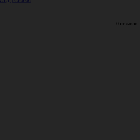
РСТД") СР0006
0 отзывов