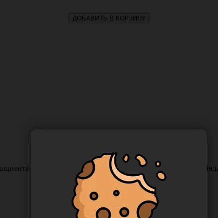
ДОБАВИТЬ В КОРЗИНУ
пациента 33*45 см бумажно-полиэтиленовая (двухслойная, стандар