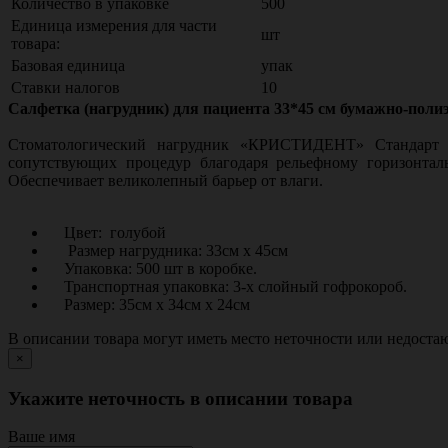
Количество в упаковке
500
Единица измерения для части
шт
товара:
Базовая единица
упак
Ставки налогов
10
Салфетка (нагрудник) для пациента 33*45 см бумажно-полиэт
Стоматологический нагрудник «КРИСТИДЕНТ» Стандарт (1
сопутствующих процедур благодаря рельефному горизонтал
Обеспечивает великолепный барьер от влаги.
Цвет: голубой
Размер нагрудника: 33см х 45см
Упаковка: 500 шт в коробке.
Транспортная упаковка: 3-х слойный гофрокороб.
Размер: 35см х 34см х 24см
В описании товара могут иметь место неточности или недост
×
Укажите неточность в описании товара
Ваше имя