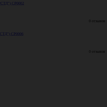
"РСТД") СР0002
0 отзывов
РСТД") СР0006
0 отзывов