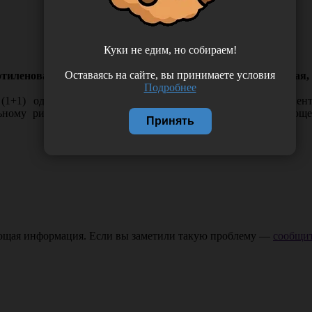
Куки не едим, но собираем!
Оставаясь на сайте, вы принимаете условия
иленовая (двухслойная, стандарт 1+1) "Kristident", голубая
Подробнее
+1) одноразовый, максимально защищает одежду пациента
ьному рисунку. Сделана из одного слоя сверхарбсорбирую
Принять
ающая информация. Если вы заметили такую проблему —
сообщит