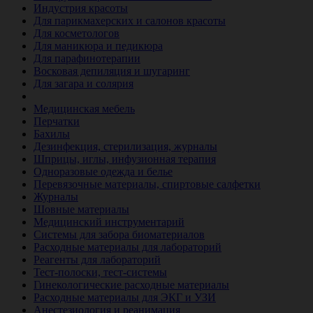
Индустрия красоты
Для парикмахерских и салонов красоты
Для косметологов
Для маникюра и педикюра
Для парафинотерапии
Восковая депиляция и шугаринг
Для загара и солярия
Ветеринария
Медицинская мебель
Перчатки
Бахилы
Дезинфекция, стерилизация, журналы
Шприцы, иглы, инфузионная терапия
Одноразовые одежда и белье
Перевязочные материалы, спиртовые салфетки
Журналы
Шовные материалы
Медицинский инструментарий
Системы для забора биоматериалов
Расходные материалы для лабораторий
Реагенты для лабораторий
Тест-полоски, тест-системы
Гинекологические расходные материалы
Расходные материалы для ЭКГ и УЗИ
Анестезиология и реанимация