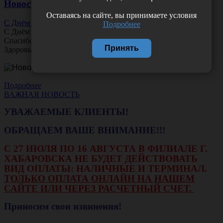
Новости
Оставаясь на сайте, вы принимаете условия
С Днём Офтальмолога!
Подробнее
С Днём
Офтальмолога
!
Спасибо за ясное зрение и заботу о пациентах.
Принять
Здоровья вам и новых профессиональных побед!
Подробнее
ВАЖНАЯ НОВОСТЬ
УВАЖАЕМЫЕ КЛИЕНТЫ!
ОБРАЩАЕМ ВАШЕ ВНИМАНИЕ!!!
С 27 ИЮЛЯ ПО 16 АВГУСТА В ФИЛИАЛЕ Г.
ХАБАРОВСКА НЕ БУДЕТ ДЕЙСТВОВАТЬ
ВИД ОПЛАТЫ: НАЛИЧНЫЕ И ТЕРМИНАЛ.
ТОЛЬКО ОПЛАТА ОНЛАЙН НА НАШЕМ
САЙТЕ ИЛИ ЧЕРЕЗ РАСЧЕТНЫЙ СЧЕТ.
Приносим свои извинения!