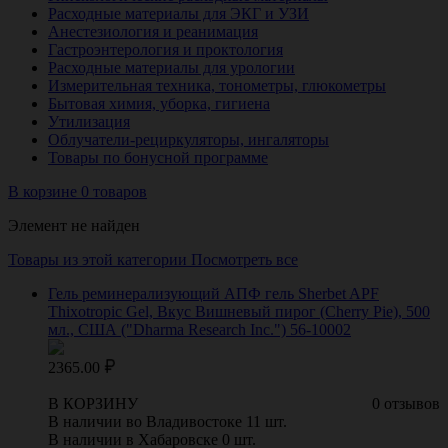
Расходные материалы для ЭКГ и УЗИ
Анестезиология и реанимация
Гастроэнтерология и проктология
Расходные материалы для урологии
Измерительная техника, тонометры, глюкометры
Бытовая химия, уборка, гигиена
Утилизация
Облучатели-рециркуляторы, ингаляторы
Товары по бонусной программе
В корзине 0 товаров
Элемент не найден
Товары из этой категории
Посмотреть все
Гель реминерализующий АПФ гель Sherbet APF
Thixotropic Gel, Вкус Вишневый пирог (Cherry Pie), 500
мл., США ("Dharma Research Inc.") 56-10002
2365.00
В КОРЗИНУ
0 отзывов
В наличии во Владивостоке 11 шт.
В наличии в Хабаровске 0 шт.