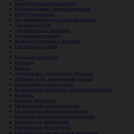
Зуботехническая лаборатория
Инструментарий стоматологический
Индустрия красоты
Для парикмахерских и салонов красоты
Для косметологов
Для маникюра и педикюра
Для парафинотерапии
Восковая депиляция и шугаринг
Для загара и солярия
Ветеринария
Медицинская мебель
Перчатки
Бахилы
Дезинфекция, стерилизация, журналы
Шприцы, иглы, инфузионная терапия
Одноразовые одежда и белье
Перевязочные материалы, спиртовые салфетки
Журналы
Шовные материалы
Медицинский инструментарий
Системы для забора биоматериалов
Расходные материалы для лабораторий
Реагенты для лабораторий
Тест-полоски, тест-системы
Гинекологические расходные материалы