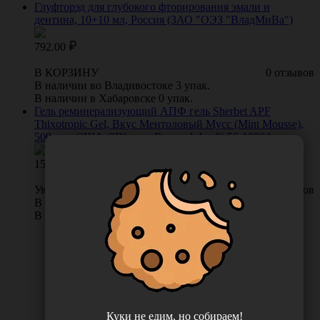
Глуфторэд для глубокого фторирования эмали и
дентина, 10+10 мл, Россия (ЗАО "ОЭЗ "ВладМиВа")
792.00
В КОРЗИНУ
0 отзывов
В наличии во Владивостоке 3 упак.
В наличии в Хабаровске 0 упак.
Гель реминерализующий АПФ гель Sherbet APF
Thixotropic Gel, Вкус Ментоловый Мусс (Mint Mousse),
500 мл., США ("Dharma Research Inc.") 56-10004
1529.00
Уведомить о поступлении
0 отзывов
В наличии во Владивостоке 0 шт.
В наличии в Хабаровске 0 шт.
Куки не едим, но собираем!