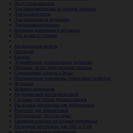
Индустрия красоты
Для парикмахерских и салонов красоты
Для косметологов
Для маникюра и педикюра
Для парафинотерапии
Восковая депиляция и шугаринг
Для загара и солярия
Ветеринария
Медицинская мебель
Перчатки
Бахилы
Дезинфекция, стерилизация, журналы
Шприцы, иглы, инфузионная терапия
Одноразовые одежда и белье
Перевязочные материалы, спиртовые салфетки
Журналы
Шовные материалы
Медицинский инструментарий
Системы для забора биоматериалов
Расходные материалы для лабораторий
Реагенты для лабораторий
Тест-полоски, тест-системы
Гинекологические расходные материалы
Расходные материалы для ЭКГ и УЗИ
Анестезиология и реанимация