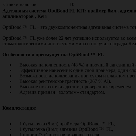
Ставки налогов
10
Адгезивная система OptiBond FL KIT: праймер 8мл., адгезив
аппликаторов , Kerr
OptiBond ™ FL – это двухкомпонентная адгезивная система то
OptiBond ™ FL уже более 22 лет успешно используется во все
стоматологическими институтами мира и получил награды Reality 
Особенности и преимущества OptiBond ™ FL
Высокая наполненность (48 %) и прочный адгезивный 
Эффективное нанесение: один слой праймера, один слой
Возможность использования при сухом и влажном пре
Высокая рентгеноконтрастность (267 % Al).
Высокие показатели адгезии, проверенные временем.
Адгезив признан «золотым» стандартом.
Комплектация:
1 бутылочка (8 мл) праймера OptiBond ™ FL,
1 бутылочка (8 мл) адгезива OptiBond ™ FL,
1 шприц (3 г) протравливающего геля,