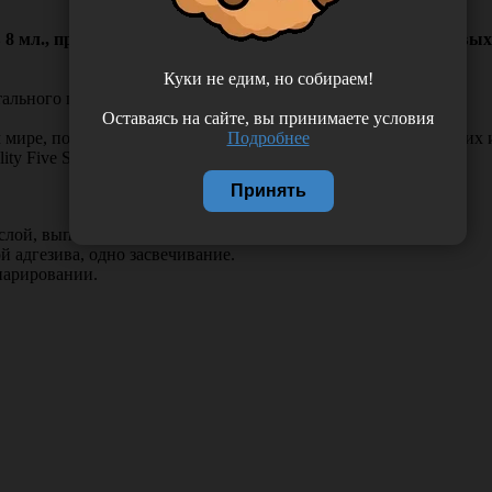
 8 мл., протравливающий гель 1 шприц х 3 г., 10 одноразовых
Куки не едим, но собираем!
тального протравливания.
Оставаясь на сайте, вы принимаете условия
Подробнее
м мире, подтверждая свое качество в долгосрочных клинически
Five Star Award в 2010 г. и The Dental Advisor в 2015 году.
Принять
слой, выполняющий также функцию суперадаптивного слоя.
 адгезива, одно засвечивание.
парировании.