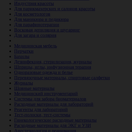
Индустрия красоты
Для парикмахерских и салонов красоты
Для косметологов
Для маникюра и педикюра
Для парафинотерапии
Восковая депиляция и шугаринг
Для загара и солярия
Ветеринария
Медицинская мебель
Перчатки
Бахилы
Дезинфекция, стерилизация, журналы
Шприцы, иглы, инфузионная терапия
Одноразовые одежда и белье
Перевязочные материалы, спиртовые салфетки
Журналы
Шовные материалы
Медицинский инструментарий
Системы для забора биоматериалов
Расходные материалы для лабораторий
Реагенты для лабораторий
Тест-полоски, тест-системы
Гинекологические расходные материалы
Расходные материалы для ЭКГ и УЗИ
Анестезиология и реанимация