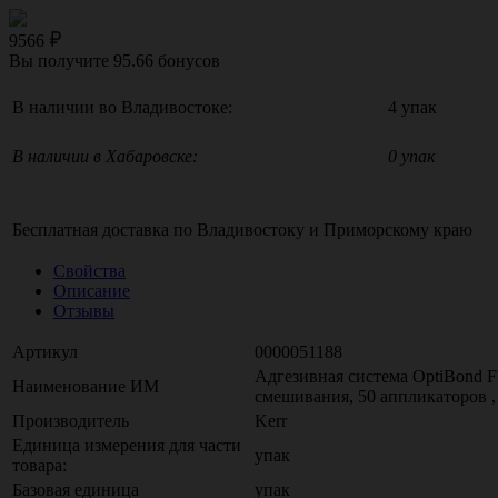
9566
Вы получите
95.66
бонусов
В наличии во Владивостоке:
4 упак
В наличии в Хабаровске:
0 упак
Бесплатная доставка по
Владивостоку
и
Приморскому краю
Свойства
Описание
Отзывы
Артикул
0000051188
Адгезивная система OptiBond FL
Наименование ИМ
смешивания, 50 аппликаторов ,
Производитель
Kerr
Единица измерения для части
упак
товара:
Базовая единица
упак