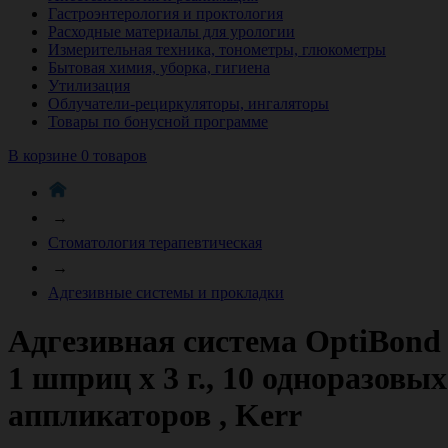
Гастроэнтерология и проктология
Расходные материалы для урологии
Измерительная техника, тонометры, глюкометры
Бытовая химия, уборка, гигиена
Утилизация
Облучатели-рециркуляторы, ингаляторы
Товары по бонусной программе
В корзине 0 товаров
→
Стоматология терапевтическая
→
Адгезивные системы и прокладки
Адгезивная система OptiBond 
1 шприц х 3 г., 10 одноразовы
аппликаторов , Kerr