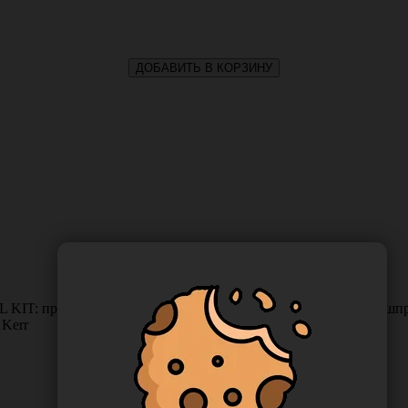
ДОБАВИТЬ В КОРЗИНУ
 KIT: праймер 8мл., адгезив 8 мл., протравливающий гель 1 шпри
 Kerr