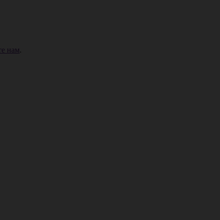
е нам
.