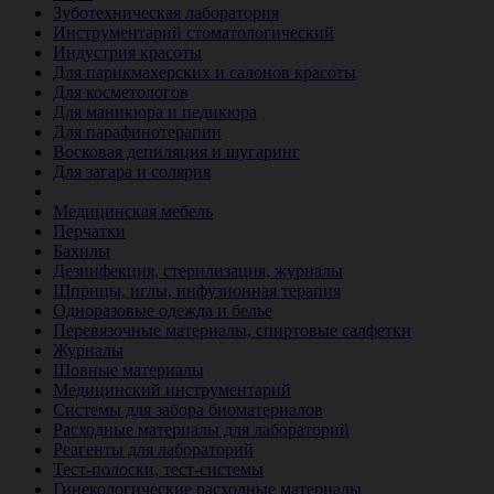
Зуботехническая лаборатория
Инструментарий стоматологический
Индустрия красоты
Для парикмахерских и салонов красоты
Для косметологов
Для маникюра и педикюра
Для парафинотерапии
Восковая депиляция и шугаринг
Для загара и солярия
Ветеринария
Медицинская мебель
Перчатки
Бахилы
Дезинфекция, стерилизация, журналы
Шприцы, иглы, инфузионная терапия
Одноразовые одежда и белье
Перевязочные материалы, спиртовые салфетки
Журналы
Шовные материалы
Медицинский инструментарий
Системы для забора биоматериалов
Расходные материалы для лабораторий
Реагенты для лабораторий
Тест-полоски, тест-системы
Гинекологические расходные материалы