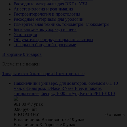
Расходные материалы для ЭКГ и УЗИ
Анестезиология и реанимация
Гастроэнтерология и проктология
Расходные материалы для урологии
Измерительная техника, тонометры, глюкометры
Бытовая химия, уборка, гигиена
Утилизация
Облучатели-рециркуляторы, ингаляторы
Товары по бонусной программе
В корзине 0 товаров
Элемент не найден
Товары из этой категории
Посмотреть все
Наконечники универс. для дозаторов, объемом 0.1-10
мкл, с фильтром, DNase-RNase-Free, в пакете,
апирогенные, бесцв., 1000 шт/уп, Китай PPT101010
961.00
/
упак
0.96 руб. шт
В КОРЗИНУ
0 отзывов
В наличии во Владивостоке 19 упак.
В наличии в Хабаровске 0 упак.