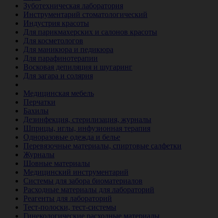
Зуботехническая лаборатория
Инструментарий стоматологический
Индустрия красоты
Для парикмахерских и салонов красоты
Для косметологов
Для маникюра и педикюра
Для парафинотерапии
Восковая депиляция и шугаринг
Для загара и солярия
Ветеринария
Медицинская мебель
Перчатки
Бахилы
Дезинфекция, стерилизация, журналы
Шприцы, иглы, инфузионная терапия
Одноразовые одежда и белье
Перевязочные материалы, спиртовые салфетки
Журналы
Шовные материалы
Медицинский инструментарий
Системы для забора биоматериалов
Расходные материалы для лабораторий
Реагенты для лабораторий
Тест-полоски, тест-системы
Гинекологические расходные материалы