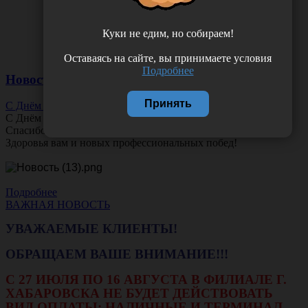
Куки не едим, но собираем!
Оставаясь на сайте, вы принимаете условия
Подробнее
Новости
Принять
С Днём Офтальмолога!
С Днём
Офтальмолога
!
Спасибо за ясное зрение и заботу о пациентах.
Здоровья вам и новых профессиональных побед!
Подробнее
ВАЖНАЯ НОВОСТЬ
УВАЖАЕМЫЕ КЛИЕНТЫ!
ОБРАЩАЕМ ВАШЕ ВНИМАНИЕ!!!
С 27 ИЮЛЯ ПО 16 АВГУСТА В ФИЛИАЛЕ Г.
ХАБАРОВСКА НЕ БУДЕТ ДЕЙСТВОВАТЬ
ВИД ОПЛАТЫ: НАЛИЧНЫЕ И ТЕРМИНАЛ.