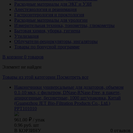
Расходные материалы для ЭКГ и УЗИ
Анестезиология и реанимация
Гастроэнтерология и проктология
Расходные материалы для урологии
Измерительная техника, тонометры, глюкометры
Бытовая химия, уборка, гигиена
Утилизация
Облучатели-рециркуляторы, ингаляторы
Товары по бонусной программе
В корзине 0 товаров
Элемент не найден
Товары из этой категории
Посмотреть все
Наконечники универсальные для дозаторов, объемом
0.1-10 мкл, с фильтром, DNase-RNase-Free, в пакете,
апирогенные, бесцветные, 1000 шт/упаковка, Китай
(Guangzhou JET Bio-Filtration Products Co., Ltd.)
PPT101010
961.00
/
упак
0.96 руб. шт
В КОРЗИНУ
0 отзывов