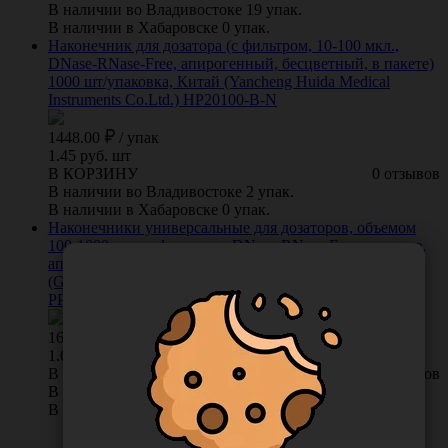
В наличии во Владивостоке 19 упак.
В наличии в Хабаровске 0 упак.
Наконечник для дозатора (с фильтром, 10-100 мкл.,
DNase-RNase-Free, апирогенный, бесцветный, в пакете)
1000 шт/упаковка, Китай (Yancheng Huida Medical
Instruments Co.Ltd.) HP20100-B-N
1448.00
/
упак
1.45 руб. шт
В КОРЗИНУ
0 отзывов
В наличии во Владивостоке 2 упак.
В наличии в Хабаровске 0 упак.
Наконечники универсальные для дозаторов, объемом
100-1000 мкл, с фильтром, DNase-RNase-Free, в пакете,
апирогенные, бесцветные, 1000 шт/упаковка, Китай
(Guangzhou JET Bio-Filtration Products Co., Ltd.)
PPT101000
1602.00
/
упак
1.6 руб. шт
В КОРЗИНУ
0 отзывов
В наличии во Владивостоке 171 упак.
В наличии в Хабаровске 0 упак.