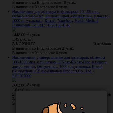
В наличии во Владивостоке 19 упак.
В наличии в Хабаровске 0 упак.
Наконечник для дозатора (с фильтром, 10-100 мкл.,
DNase-RNase-Free, апирогенный, бесцветный, в пакете)
1000 шт/упаковка, Китай (Yancheng Huida Medical
Instruments Co.Ltd.) HP20100-B-N
1448.00
/
упак
1.45 руб. шт
В КОРЗИНУ
0 отзывов
В наличии во Владивостоке 2 упак.
В наличии в Хабаровске 0 упак.
Наконечники универсальные для дозаторов, объемом
100-1000 мкл, с фильтром, DNase-RNase-Free, в пакете,
апирогенные, бесцветные, 1000 шт/упаковка, Китай
(Guangzhou JET Bio-Filtration Products Co., Ltd.)
PPT101000
1602.00
/
упак
1.6 руб. шт
В КОРЗИНУ
0 отзывов
В наличии во Владивостоке 171 упак.
В наличии в Хабаровске 0 упак.