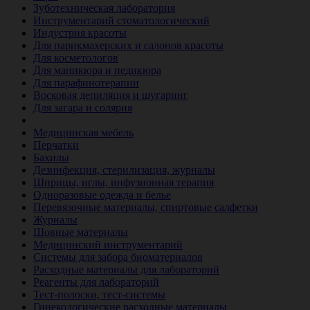
Зуботехническая лаборатория
Инструментарий стоматологический
Индустрия красоты
Для парикмахерских и салонов красоты
Для косметологов
Для маникюра и педикюра
Для парафинотерапии
Восковая депиляция и шугаринг
Для загара и солярия
Ветеринария
Медицинская мебель
Перчатки
Бахилы
Дезинфекция, стерилизация, журналы
Шприцы, иглы, инфузионная терапия
Одноразовые одежда и белье
Перевязочные материалы, спиртовые салфетки
Журналы
Шовные материалы
Медицинский инструментарий
Системы для забора биоматериалов
Расходные материалы для лабораторий
Реагенты для лабораторий
Тест-полоски, тест-системы
Гинекологические расходные материалы