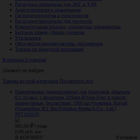
Расходные материалы для ЭКГ и УЗИ
Анестезиология и реанимация
Гастроэнтерология и проктология
Расходные материалы для урологии
Измерительная техника, тонометры, глюкометры
Бытовая химия, уборка, гигиена
Утилизация
Облучатели-рециркуляторы, ингаляторы
Товары по бонусной программе
В корзине 0 товаров
Элемент не найден
Товары из этой категории
Посмотреть все
Наконечники универсальные для дозаторов, объемом
0.1-10 мкл, с фильтром, DNase-RNase-Free, в пакете,
апирогенные, бесцветные, 1000 шт/упаковка, Китай
(Guangzhou JET Bio-Filtration Products Co., Ltd.)
PPT101010
961.00
/
упак
0.96 руб. шт
В КОРЗИНУ
0 отзывов