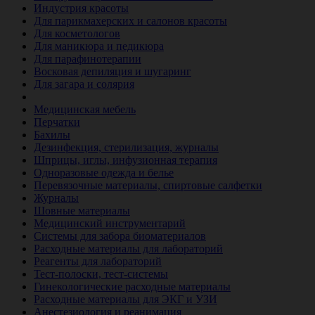
Индустрия красоты
Для парикмахерских и салонов красоты
Для косметологов
Для маникюра и педикюра
Для парафинотерапии
Восковая депиляция и шугаринг
Для загара и солярия
Ветеринария
Медицинская мебель
Перчатки
Бахилы
Дезинфекция, стерилизация, журналы
Шприцы, иглы, инфузионная терапия
Одноразовые одежда и белье
Перевязочные материалы, спиртовые салфетки
Журналы
Шовные материалы
Медицинский инструментарий
Системы для забора биоматериалов
Расходные материалы для лабораторий
Реагенты для лабораторий
Тест-полоски, тест-системы
Гинекологические расходные материалы
Расходные материалы для ЭКГ и УЗИ
Анестезиология и реанимация