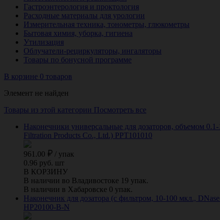
Гастроэнтерология и проктология
Расходные материалы для урологии
Измерительная техника, тонометры, глюкометры
Бытовая химия, уборка, гигиена
Утилизация
Облучатели-рециркуляторы, ингаляторы
Товары по бонусной программе
В корзине 0 товаров
Элемент не найден
Товары из этой категории
Посмотреть все
Наконечники универсальные для дозаторов, объемом 0.1-1
Filtration Products Co., Ltd.) PPT101010
961.00
/
упак
0.96 руб. шт
В КОРЗИНУ
В наличии во Владивостоке 19 упак.
В наличии в Хабаровске 0 упак.
Наконечник для дозатора (с фильтром, 10-100 мкл., DNase
HP20100-B-N