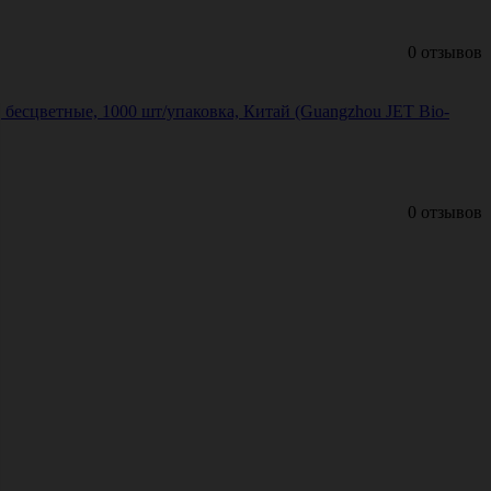
0 отзывов
 бесцветные, 1000 шт/упаковка, Китай (Guangzhou JET Bio-
0 отзывов