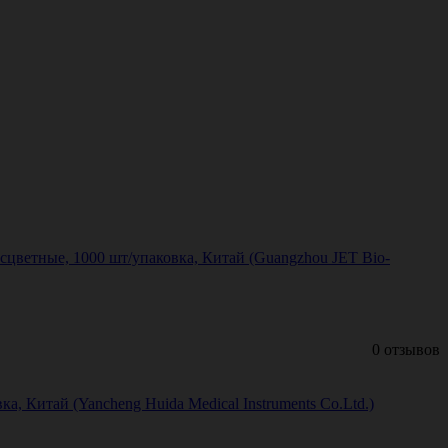
есцветные, 1000 шт/упаковка, Китай (Guangzhou JET Bio-
0 отзывов
а, Китай (Yancheng Huida Medical Instruments Co.Ltd.)