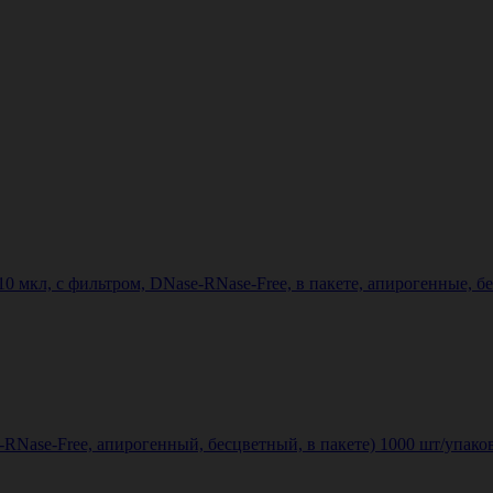
0 мкл, с фильтром, DNase-RNase-Free, в пакете, апирогенные, б
-RNase-Free, апирогенный, бесцветный, в пакете) 1000 шт/упаковк