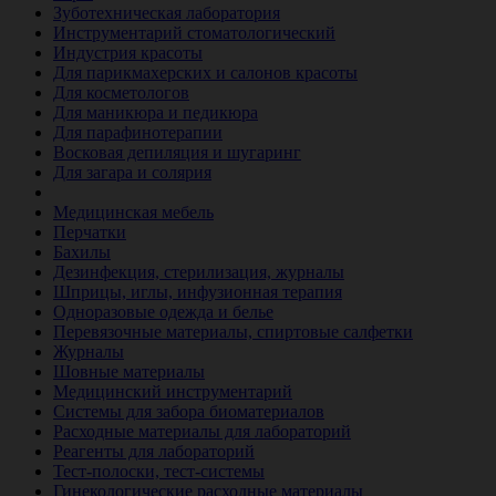
Зуботехническая лаборатория
Инструментарий стоматологический
Индустрия красоты
Для парикмахерских и салонов красоты
Для косметологов
Для маникюра и педикюра
Для парафинотерапии
Восковая депиляция и шугаринг
Для загара и солярия
Ветеринария
Медицинская мебель
Перчатки
Бахилы
Дезинфекция, стерилизация, журналы
Шприцы, иглы, инфузионная терапия
Одноразовые одежда и белье
Перевязочные материалы, спиртовые салфетки
Журналы
Шовные материалы
Медицинский инструментарий
Системы для забора биоматериалов
Расходные материалы для лабораторий
Реагенты для лабораторий
Тест-полоски, тест-системы
Гинекологические расходные материалы