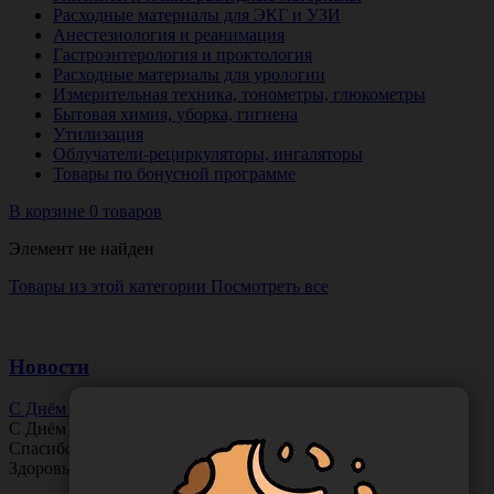
Расходные материалы для ЭКГ и УЗИ
Анестезиология и реанимация
Гастроэнтерология и проктология
Расходные материалы для урологии
Измерительная техника, тонометры, глюкометры
Бытовая химия, уборка, гигиена
Утилизация
Облучатели-рециркуляторы, ингаляторы
Товары по бонусной программе
В корзине 0 товаров
Элемент не найден
Товары из этой категории
Посмотреть все
Новости
С Днём Офтальмолога!
С Днём
Офтальмолога
!
Спасибо за ясное зрение и заботу о пациентах.
Здоровья вам и новых профессиональных побед!