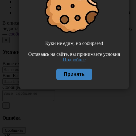
изделие нестерильно;
совместимо с различными видами приборов ЭКГ;
поставляется комплектно. Кол-во в комплекте, шт - 6.
В описании товара могут иметь место неточности или
недостающая информация. Если вы заметили такую проблему
—
сообщите нам
.
×
Куки не едим, но собираем!
Укажите неточность в описании товара
Оставаясь на сайте, вы принимаете условия
Подробнее
Ваше имя
Принять
Ваш E-mail
Сообщение
×
Ошибка