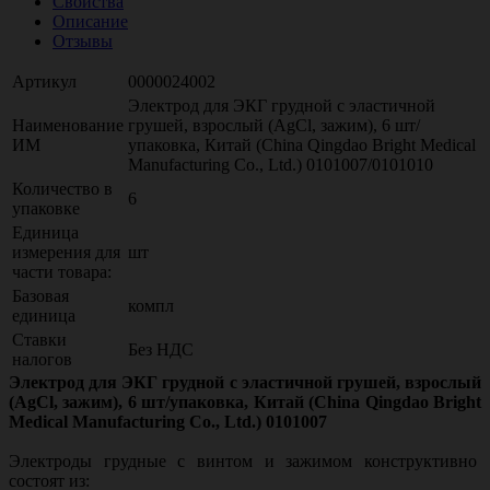
Свойства
Описание
Отзывы
Артикул
0000024002
Электрод для ЭКГ грудной с эластичной
Наименование
грушей, взрослый (AgCl, зажим), 6 шт/
ИМ
упаковка, Китай (China Qingdao Bright Medical
Manufacturing Co., Ltd.) 0101007/0101010
Количество в
6
упаковке
Единица
измерения для
шт
части товара:
Базовая
компл
единица
Ставки
Без НДС
налогов
Электрод для ЭКГ грудной с эластичной грушей, взрослый
(AgCl, зажим), 6 шт/упаковка, Китай (China Qingdao Bright
Medical Manufacturing Co., Ltd.) 0101007
Электроды грудные с винтом и зажимом конструктивно
состоят из: