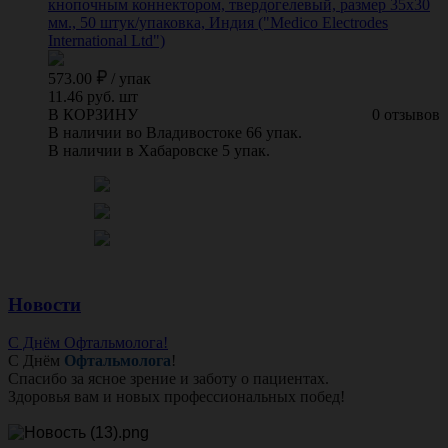
кнопочным коннектором, твердогелевый, размер 35х30
мм., 50 штук/упаковка, Индия ("Medico Electrodes
International Ltd")
573.00
/
упак
11.46 руб. шт
В КОРЗИНУ
0 отзывов
В наличии во Владивостоке 66 упак.
В наличии в Хабаровске 5 упак.
Новости
С Днём Офтальмолога!
С Днём
Офтальмолога
!
Спасибо за ясное зрение и заботу о пациентах.
Здоровья вам и новых профессиональных побед!