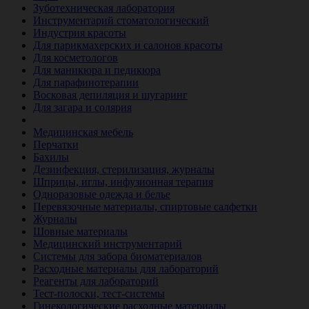
Зуботехническая лаборатория
Инструментарий стоматологический
Индустрия красоты
Для парикмахерских и салонов красоты
Для косметологов
Для маникюра и педикюра
Для парафинотерапии
Восковая депиляция и шугаринг
Для загара и солярия
Ветеринария
Медицинская мебель
Перчатки
Бахилы
Дезинфекция, стерилизация, журналы
Шприцы, иглы, инфузионная терапия
Одноразовые одежда и белье
Перевязочные материалы, спиртовые салфетки
Журналы
Шовные материалы
Медицинский инструментарий
Системы для забора биоматериалов
Расходные материалы для лабораторий
Реагенты для лабораторий
Тест-полоски, тест-системы
Гинекологические расходные материалы