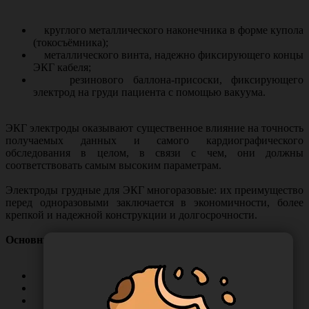
круглого металлического наконечника в форме купола
(токосъёмника);
металлического винта, надежно фиксирующего концы
ЭКГ кабеля;
резинового баллона-присоски, фиксирующего
электрод на груди пациента с помощью вакуума.
ЭКГ электроды оказывают существенное влияние на точность
получаемых данных и самого кардиографического
обследования в целом, в связи с чем, они должны
соответствовать самым высоким параметрам.
Электроды грудные для ЭКГ многоразовые: их преимущество
перед одноразовыми заключается в экономичности, более
крепкой и надежной конструкции и долгосрочности.
Основные параметры:
внутренний диаметр, мм - 22;
внешний диаметр, мм - 24;
под штекер - ¾ мм;