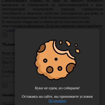
Самоклеящаяся повязка на рану из мягкого нетканого
материала со специальной не приклеивающейся к ране
впитывающей подушечкой; хорошая сорбционная
способность и защитные свойства; благоприятна для кожи за
счет гипоаллергенных свойств полиакрилатного клея.
В описании товара могут иметь место неточности или
недостающая информация. Если вы заметили такую проблему
—
сообщите нам
.
×
Укажите неточность в описании товара
Ваше имя
Ваш E-mail
Сообщение
×
Куки не едим, но собираем!
Ошибка
Оставаясь на сайте, вы принимаете условия
Подробнее