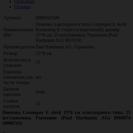
Описание
Отзывы
Артикул
0000043599
Повязка пластырного типа Cosmopor E steril/
Наименование
Космопор Е стерил (стерильный), размер
ИМ
15*8 см, 25 шт/упаковка, Германия (Paul
Hartmann AG) 9010330
Производитель
Paul Hartmann AG. Германия
Размер
15*8 см
Количество в
25
упаковке
Единица
измерения для
шт
части товара:
Базовая
упак
единица
Ставки
10
налогов
Повязка Cosmopor E steril 15*8 см пластырного типа, 25
шт/упаковка, Германия (Paul Hartmann AG) 8960874
(9008745)