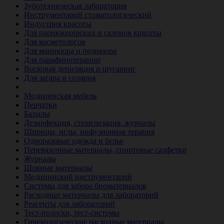
Зуботехническая лаборатория
Инструментарий стоматологический
Индустрия красоты
Для парикмахерских и салонов красоты
Для косметологов
Для маникюра и педикюра
Для парафинотерапии
Восковая депиляция и шугаринг
Для загара и солярия
Ветеринария
Медицинская мебель
Перчатки
Бахилы
Дезинфекция, стерилизация, журналы
Шприцы, иглы, инфузионная терапия
Одноразовые одежда и белье
Перевязочные материалы, спиртовые салфетки
Журналы
Шовные материалы
Медицинский инструментарий
Системы для забора биоматериалов
Расходные материалы для лабораторий
Реагенты для лабораторий
Тест-полоски, тест-системы
Гинекологические расходные материалы