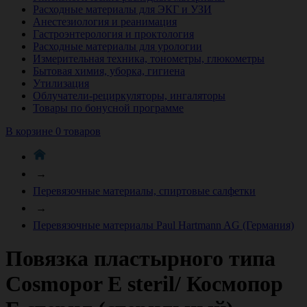
Расходные материалы для ЭКГ и УЗИ
Анестезиология и реанимация
Гастроэнтерология и проктология
Расходные материалы для урологии
Измерительная техника, тонометры, глюкометры
Бытовая химия, уборка, гигиена
Утилизация
Облучатели-рециркуляторы, ингаляторы
Товары по бонусной программе
В корзине 0 товаров
→
Перевязочные материалы, спиртовые салфетки
→
Перевязочные материалы Paul Hartmann AG (Германия)
Повязка пластырного типа
Cosmopor E steril/ Космопор