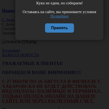
Куки не едим, но собираем!
Новости
Оставаясь на сайте, вы принимаете условия
Подробнее
С Днём Офтальмолога!
С Днём
Офтальмолога
!
Принять
Спасибо за ясное зрение и заботу о пациентах.
Здоровья вам и новых профессиональных побед!
Подробнее
ВАЖНАЯ НОВОСТЬ
УВАЖАЕМЫЕ КЛИЕНТЫ!
ОБРАЩАЕМ ВАШЕ ВНИМАНИЕ!!!
С 27 ИЮЛЯ ПО 16 АВГУСТА В ФИЛИАЛЕ Г.
ХАБАРОВСКА НЕ БУДЕТ ДЕЙСТВОВАТЬ
ВИД ОПЛАТЫ: НАЛИЧНЫЕ И ТЕРМИНАЛ.
ТОЛЬКО ОПЛАТА ОНЛАЙН НА НАШЕМ
САЙТЕ ИЛИ ЧЕРЕЗ РАСЧЕТНЫЙ СЧЕТ.