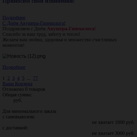
Приносим свои извинения!
Подробнее
С Днём Акушера-Гинеколога!
Поздравляем с Днём
Акушера-Гинеколога!
Спасибо за ваш труд, заботу и тепло!
Желаем вам любви, здоровья и множество счастливых
моментов!
Подробнее
1
2
3
4
5
...
77
Ваша Корзина
Отложено
0
товаров
Общая сумма:
руб.
Для минимального заказа
с самовывозом:
не хватает
1000
руб.
с доставкой:
не хватает
3000
руб.