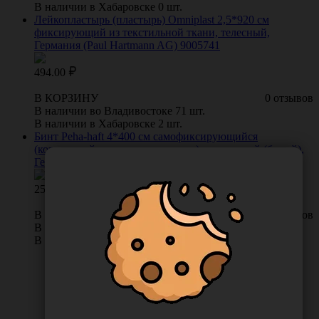
В наличии в Хабаровске 0 шт.
Лейкопластырь (пластырь) Omniplast 2,5*920 см
фиксирующий из текстильной ткани, телесный,
Германия (Paul Hartmann AG) 9005741
494.00
В КОРЗИНУ
0 отзывов
В наличии во Владивостоке 71 шт.
В наличии в Хабаровске 2 шт.
Бинт Peha-haft 4*400 см самофиксирующийся
(когезивный, не содержит латекс) эластичный (белый),
Германия (Paul Hartmann AG) 9324833
254.00
В КОРЗИНУ
0 отзывов
В наличии во Владивостоке 40 шт.
В наличии в Хабаровске 10 шт.