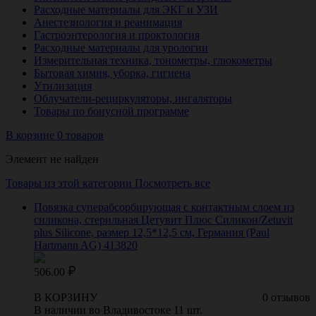
Расходные материалы для ЭКГ и УЗИ
Анестезиология и реанимация
Гастроэнтерология и проктология
Расходные материалы для урологии
Измерительная техника, тонометры, глюкометры
Бытовая химия, уборка, гигиена
Утилизация
Облучатели-рециркуляторы, ингаляторы
Товары по бонусной программе
В корзине 0 товаров
Элемент не найден
Товары из этой категории
Посмотреть все
Повязка суперабсорбирующая с контактным слоем из
силикона, стерильная Цетувит Плюс Силикон/Zetuvit
plus Silicone, размер 12,5*12,5 см, Германия (Paul
Hartmann AG) 413820
506.00
В КОРЗИНУ
0 отзывов
В наличии во Владивостоке 11 шт.