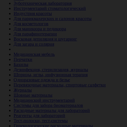
Зуботехническая лаборатория
Инструментарий стоматологический
Индустрия красоты
Для парикмахерских и салонов красоты
Для косметологов
Для маникюра и педикюра
Для парафинотерапии
Восковая депиляция и шугаринг
Для загара и солярия
Ветеринария
Медицинская мебель
Перчатки
Бахилы
Дезинфекция, стерилизация, журналы
Шприцы, иглы, инфузионная терапия
Одноразовые одежда и белье
Перевязочные материалы, спиртовые салфетки
Журналы
Шовные материалы
Медицинский инструментарий
Системы для забора биоматериалов
Расходные материалы для лабораторий
Реагенты для лабораторий
Тест-полоски, тест-системы
Гинекологические расходные материалы