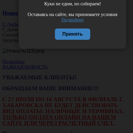
Куки не едим, но собираем!
Новости
Оставаясь на сайте, вы принимаете условия
Подробнее
С Днём Офтальмолога!
С Днём
Офтальмолога
!
Принять
Спасибо за ясное зрение и заботу о пациентах.
Здоровья вам и новых профессиональных побед!
Подробнее
ВАЖНАЯ НОВОСТЬ
УВАЖАЕМЫЕ КЛИЕНТЫ!
ОБРАЩАЕМ ВАШЕ ВНИМАНИЕ!!!
С 27 ИЮЛЯ ПО 16 АВГУСТА В ФИЛИАЛЕ Г.
ХАБАРОВСКА НЕ БУДЕТ ДЕЙСТВОВАТЬ
ВИД ОПЛАТЫ: НАЛИЧНЫЕ И ТЕРМИНАЛ.
ТОЛЬКО ОПЛАТА ОНЛАЙН НА НАШЕМ
САЙТЕ ИЛИ ЧЕРЕЗ РАСЧЕТНЫЙ СЧЕТ.