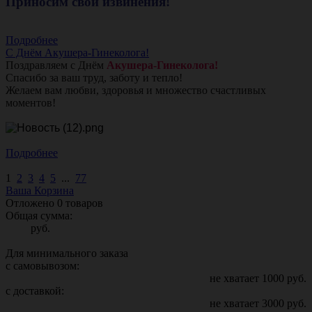
Приносим свои извинения!
Подробнее
С Днём Акушера-Гинеколога!
Поздравляем с Днём
Акушера-Гинеколога!
Спасибо за ваш труд, заботу и тепло!
Желаем вам любви, здоровья и множество счастливых
моментов!
Подробнее
1
2
3
4
5
...
77
Ваша Корзина
Отложено
0
товаров
Общая сумма:
руб.
Для минимального заказа
с самовывозом:
не хватает
1000
руб.
с доставкой:
не хватает
3000
руб.