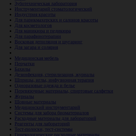
Зуботехническая лаборатория
Инструментарий стоматологический
Индустрия красоты
Для парикмахерских и салонов красоты
Для косметологов
Для маникюра и педикюра
Для парафинотерапии
Восковая депиляция и шугаринг
Для загара и солярия
Ветеринария
Медицинская мебель
Перчатки
Бахилы
Дезинфекция, стерилизация, журналы
Шприцы, иглы, инфузионная терапия
Одноразовые одежда и белье
Перевязочные материалы, спиртовые салфетки
Журналы
Шовные материалы
Медицинский инструментарий
Системы для забора биоматериалов
Расходные материалы для лабораторий
Реагенты для лабораторий
Тест-полоски, тест-системы
Гинекологические расходные материалы