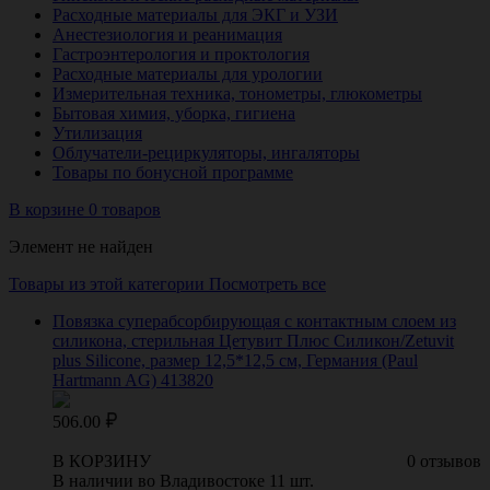
Расходные материалы для ЭКГ и УЗИ
Анестезиология и реанимация
Гастроэнтерология и проктология
Расходные материалы для урологии
Измерительная техника, тонометры, глюкометры
Бытовая химия, уборка, гигиена
Утилизация
Облучатели-рециркуляторы, ингаляторы
Товары по бонусной программе
В корзине 0 товаров
Элемент не найден
Товары из этой категории
Посмотреть все
Повязка суперабсорбирующая с контактным слоем из
силикона, стерильная Цетувит Плюс Силикон/Zetuvit
plus Silicone, размер 12,5*12,5 см, Германия (Paul
Hartmann AG) 413820
506.00
В КОРЗИНУ
0 отзывов
В наличии во Владивостоке 11 шт.