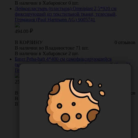
В наличии в Хабаровске 0 шт.
Лейкопластырь (пластырь) Omniplast 2,5*920 см
фиксирующий из текстильной ткани, телесный,
Германия (Paul Hartmann AG) 9005741
494.00
В КОРЗИНУ
0 отзывов
В наличии во Владивостоке 71 шт.
В наличии в Хабаровске 2 шт.
Бинт Peha-haft 4*400 см самофиксирующийся
(когезивный, не содержит латекс) эластичный (белый),
Германия (Paul Hartmann AG) 9324833
254.00
В КОРЗИНУ
0 отзывов
В наличии во Владивостоке 40 шт.
В наличии в Хабаровске 10 шт.