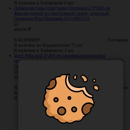
В наличии в Хабаровске 0 шт.
Лейкопластырь (пластырь) Omniplast 2,5*920 см
фиксирующий из текстильной ткани, телесный,
Германия (Paul Hartmann AG) 9005741
494.00
В КОРЗИНУ
0 отзывов
В наличии во Владивостоке 71 шт.
В наличии в Хабаровске 2 шт.
Бинт Peha-haft 4*400 см самофиксирующийся
(когезивный, не содержит латекс) эластичный (белый),
Германия (Paul Hartmann AG) 9324833
254.00
В КОРЗИНУ
0 отзывов
В наличии во Владивостоке 40 шт.
В наличии в Хабаровске 10 шт.