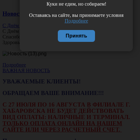
Куки не едим, но собираем!
Новости
Оставаясь на сайте, вы принимаете условия
Подробнее
С Днём Офтальмолога!
С Днём
Офтальмолога
!
Принять
Спасибо за ясное зрение и заботу о пациентах.
Здоровья вам и новых профессиональных побед!
Подробнее
ВАЖНАЯ НОВОСТЬ
УВАЖАЕМЫЕ КЛИЕНТЫ!
ОБРАЩАЕМ ВАШЕ ВНИМАНИЕ!!!
С 27 ИЮЛЯ ПО 16 АВГУСТА В ФИЛИАЛЕ Г.
ХАБАРОВСКА НЕ БУДЕТ ДЕЙСТВОВАТЬ
ВИД ОПЛАТЫ: НАЛИЧНЫЕ И ТЕРМИНАЛ.
ТОЛЬКО ОПЛАТА ОНЛАЙН НА НАШЕМ
САЙТЕ ИЛИ ЧЕРЕЗ РАСЧЕТНЫЙ СЧЕТ.