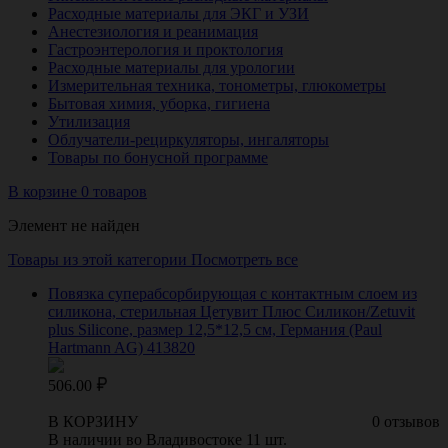
Расходные материалы для ЭКГ и УЗИ
Анестезиология и реанимация
Гастроэнтерология и проктология
Расходные материалы для урологии
Измерительная техника, тонометры, глюкометры
Бытовая химия, уборка, гигиена
Утилизация
Облучатели-рециркуляторы, ингаляторы
Товары по бонусной программе
В корзине 0 товаров
Элемент не найден
Товары из этой категории
Посмотреть все
Повязка суперабсорбирующая с контактным слоем из
силикона, стерильная Цетувит Плюс Силикон/Zetuvit
plus Silicone, размер 12,5*12,5 см, Германия (Paul
Hartmann AG) 413820
506.00
В КОРЗИНУ
0 отзывов
В наличии во Владивостоке 11 шт.