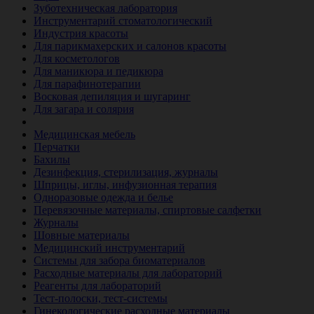
Зуботехническая лаборатория
Инструментарий стоматологический
Индустрия красоты
Для парикмахерских и салонов красоты
Для косметологов
Для маникюра и педикюра
Для парафинотерапии
Восковая депиляция и шугаринг
Для загара и солярия
Ветеринария
Медицинская мебель
Перчатки
Бахилы
Дезинфекция, стерилизация, журналы
Шприцы, иглы, инфузионная терапия
Одноразовые одежда и белье
Перевязочные материалы, спиртовые салфетки
Журналы
Шовные материалы
Медицинский инструментарий
Системы для забора биоматериалов
Расходные материалы для лабораторий
Реагенты для лабораторий
Тест-полоски, тест-системы
Гинекологические расходные материалы