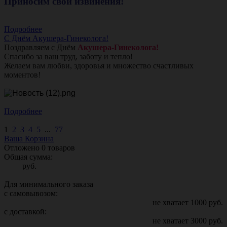
Приносим свои извинения!
Подробнее
С Днём Акушера-Гинеколога!
Поздравляем с Днём
Акушера-Гинеколога!
Спасибо за ваш труд, заботу и тепло!
Желаем вам любви, здоровья и множество счастливых
моментов!
Подробнее
1
2
3
4
5
...
77
Ваша Корзина
Отложено
0
товаров
Общая сумма:
руб.
Для минимального заказа
с самовывозом:
не хватает
1000
руб.
с доставкой:
не хватает
3000
руб.