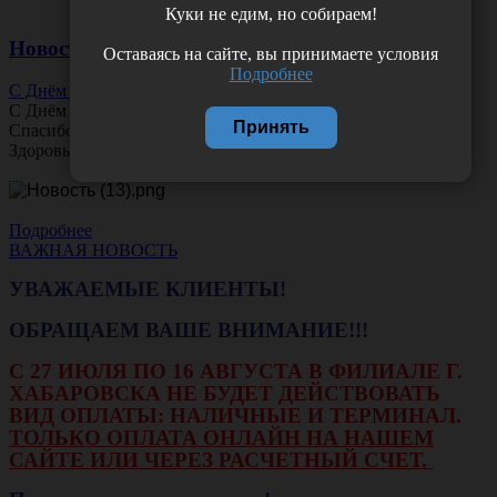
Куки не едим, но собираем!
Новости
Оставаясь на сайте, вы принимаете условия
Подробнее
С Днём Офтальмолога!
С Днём
Офтальмолога
!
Принять
Спасибо за ясное зрение и заботу о пациентах.
Здоровья вам и новых профессиональных побед!
Подробнее
ВАЖНАЯ НОВОСТЬ
УВАЖАЕМЫЕ КЛИЕНТЫ!
ОБРАЩАЕМ ВАШЕ ВНИМАНИЕ!!!
С 27 ИЮЛЯ ПО 16 АВГУСТА В ФИЛИАЛЕ Г.
ХАБАРОВСКА НЕ БУДЕТ ДЕЙСТВОВАТЬ
ВИД ОПЛАТЫ: НАЛИЧНЫЕ И ТЕРМИНАЛ.
ТОЛЬКО ОПЛАТА ОНЛАЙН НА НАШЕМ
САЙТЕ ИЛИ ЧЕРЕЗ РАСЧЕТНЫЙ СЧЕТ.