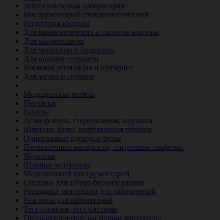
Зуботехническая лаборатория
Инструментарий стоматологический
Индустрия красоты
Для парикмахерских и салонов красоты
Для косметологов
Для маникюра и педикюра
Для парафинотерапии
Восковая депиляция и шугаринг
Для загара и солярия
Ветеринария
Медицинская мебель
Перчатки
Бахилы
Дезинфекция, стерилизация, журналы
Шприцы, иглы, инфузионная терапия
Одноразовые одежда и белье
Перевязочные материалы, спиртовые салфетки
Журналы
Шовные материалы
Медицинский инструментарий
Системы для забора биоматериалов
Расходные материалы для лабораторий
Реагенты для лабораторий
Тест-полоски, тест-системы
Гинекологические расходные материалы