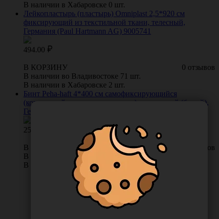
В наличии в Хабаровске 0 шт.
Лейкопластырь (пластырь) Omniplast 2,5*920 см
фиксирующий из текстильной ткани, телесный,
Германия (Paul Hartmann AG) 9005741
494.00
В КОРЗИНУ
0 отзывов
В наличии во Владивостоке 71 шт.
В наличии в Хабаровске 2 шт.
Бинт Peha-haft 4*400 см самофиксирующийся
(когезивный, не содержит латекс) эластичный (белый),
Германия (Paul Hartmann AG) 9324833
254.00
В КОРЗИНУ
0 отзывов
В наличии во Владивостоке 40 шт.
В наличии в Хабаровске 10 шт.