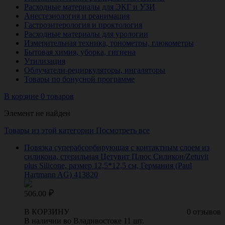
Расходные материалы для ЭКГ и УЗИ
Анестезиология и реанимация
Гастроэнтерология и проктология
Расходные материалы для урологии
Измерительная техника, тонометры, глюкометры
Бытовая химия, уборка, гигиена
Утилизация
Облучатели-рециркуляторы, ингаляторы
Товары по бонусной программе
В корзине 0 товаров
Элемент не найден
Товары из этой категории
Посмотреть все
Повязка суперабсорбирующая с контактным слоем из
силикона, стерильная Цетувит Плюс Силикон/Zetuvit
plus Silicone, размер 12,5*12,5 см, Германия (Paul
Hartmann AG) 413820
506.00
В КОРЗИНУ
0 отзывов
В наличии во Владивостоке 11 шт.