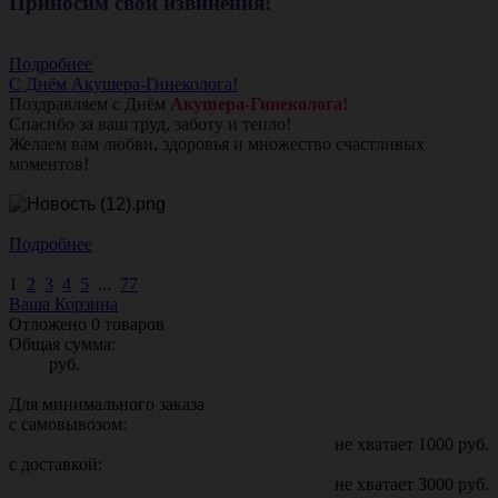
Приносим свои извинения!
Подробнее
С Днём Акушера-Гинеколога!
Поздравляем с Днём
Акушера-Гинеколога!
Спасибо за ваш труд, заботу и тепло!
Желаем вам любви, здоровья и множество счастливых
моментов!
Подробнее
1
2
3
4
5
...
77
Ваша Корзина
Отложено
0
товаров
Общая сумма:
руб.
Для минимального заказа
с самовывозом:
не хватает
1000
руб.
с доставкой:
не хватает
3000
руб.