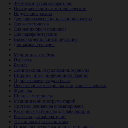
Зуботехническая лаборатория
Инструментарий стоматологический
Индустрия красоты
Для парикмахерских и салонов красоты
Для косметологов
Для маникюра и педикюра
Для парафинотерапии
Восковая депиляция и шугаринг
Для загара и солярия
Ветеринария
Медицинская мебель
Перчатки
Бахилы
Дезинфекция, стерилизация, журналы
Шприцы, иглы, инфузионная терапия
Одноразовые одежда и белье
Перевязочные материалы, спиртовые салфетки
Журналы
Шовные материалы
Медицинский инструментарий
Системы для забора биоматериалов
Расходные материалы для лабораторий
Реагенты для лабораторий
Тест-полоски, тест-системы
Гинекологические расходные материалы