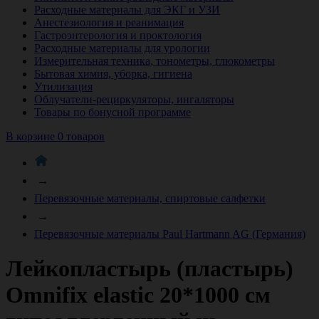
Расходные материалы для ЭКГ и УЗИ
Анестезиология и реанимация
Гастроэнтерология и проктология
Расходные материалы для урологии
Измерительная техника, тонометры, глюкометры
Бытовая химия, уборка, гигиена
Утилизация
Облучатели-рециркуляторы, ингаляторы
Товары по бонусной программе
В корзине 0 товаров
→
Перевязочные материалы, спиртовые салфетки
→
Перевязочные материалы Paul Hartmann AG (Германия)
Лейкопластырь (пластырь)
Omnifix elastic 20*1000 см