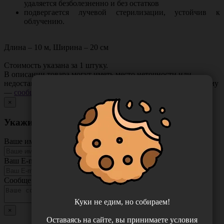
удаляется безболезненно и без остатков
подвергается лучевой стерилизации, устойчив к
облучению.
Длина – 10 м, Ширина – 20 см
Стоимость указана за 1 штуку.
В описании товара могут иметь место неточности или
недостающая информация. Если вы заметили такую проблему
—
сообщите нам
.
×
Укажите неточность в описании товара
Ваше имя
Ваш E-mail
Сообщение
Куки не едим, но собираем!
×
Оставаясь на сайте, вы принимаете условия