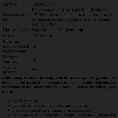
Артикул
0000036546
Лейкопластырь (пластырь) Omnifix elastic
Наименование
20*1000 см гипоаллергенный из нетканного
ИМ
материала, белый, Германия (Paul Hartmann
AG) 9006053
Производитель
Paul Hartmann AG. Германия
Размер
20*1000 см
Единица
измерения для
шт
части товара:
Базовая
шт
единица
Ставки
10
налогов
Гипоаллергенный фиксирующий пластырь в рулоне из
белого нетканого материала с гипоаллергенным
синтетическим каучуковым клеем, благоприятным для
кожи.
особо мягкий
растягивается в поперечном направлении
с высокой воздухо- и паропроницаемостью
не вызывает мацерацию кожи, надежно держится,