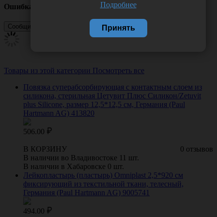
Подробнее
Ошибка
Принять
Товары из этой категории
Посмотреть все
Повязка суперабсорбирующая с контактным слоем из
силикона, стерильная Цетувит Плюс Силикон/Zetuvit
plus Silicone, размер 12,5*12,5 см, Германия (Paul
Hartmann AG) 413820
506.00
В КОРЗИНУ
0 отзывов
В наличии во Владивостоке 11 шт.
В наличии в Хабаровске 0 шт.
Лейкопластырь (пластырь) Omniplast 2,5*920 см
фиксирующий из текстильной ткани, телесный,
Германия (Paul Hartmann AG) 9005741
494.00