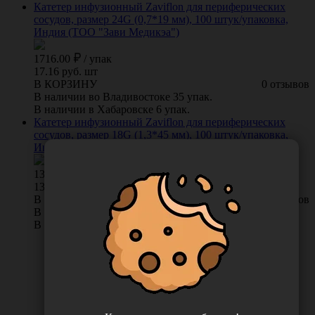
Катетер инфузионный Zaviflon для периферических
сосудов, размер 24G (0,7*19 мм), 100 штук/упаковка,
Индия (ТОО "Зави Медикэа")
1716.00
/
упак
17.16 руб. шт
В КОРЗИНУ
0 отзывов
В наличии во Владивостоке 35 упак.
В наличии в Хабаровске 6 упак.
Катетер инфузионный Zaviflon для периферических
сосудов, размер 18G (1,3*45 мм), 100 штук/упаковка,
Индия (ТОО "Зави Медикэа")
1351.00
/
упак
13.51 руб. шт
В КОРЗИНУ
0 отзывов
В наличии во Владивостоке 21 упак.
В наличии в Хабаровске 3 упак.