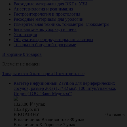
Расходные материалы для ЭКГ и УЗИ
Анестезиология и реанимация
Гастроэнтерология и проктология
Расходные материалы для урологии
Измерительная техника, тонометры, глюкометры
Бытовая химия, уборка, гигиена
Утилизация
Облучатели-рециркуляторы, ингаляторы
Товары по бонусной программе
В корзине 0 товаров
Элемент не найден
Товары из этой категории
Посмотреть все
Катетер инфузионный Zaviflon для периферических
сосудов, размер 20G (1,1*32 мм), 100 штук/упаковка,
Индия (ТОО "Зави Медикэа")
1323.00
/
упак
13.23 руб. шт
В КОРЗИНУ
0 отзывов
В наличии во Владивостоке 39 упак.
В наличии в Хабаровске 7 упак.