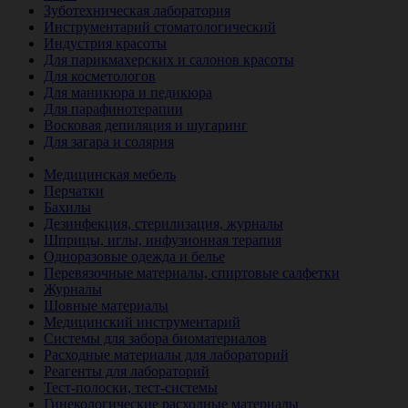
Зуботехническая лаборатория
Инструментарий стоматологический
Индустрия красоты
Для парикмахерских и салонов красоты
Для косметологов
Для маникюра и педикюра
Для парафинотерапии
Восковая депиляция и шугаринг
Для загара и солярия
Ветеринария
Медицинская мебель
Перчатки
Бахилы
Дезинфекция, стерилизация, журналы
Шприцы, иглы, инфузионная терапия
Одноразовые одежда и белье
Перевязочные материалы, спиртовые салфетки
Журналы
Шовные материалы
Медицинский инструментарий
Системы для забора биоматериалов
Расходные материалы для лабораторий
Реагенты для лабораторий
Тест-полоски, тест-системы
Гинекологические расходные материалы