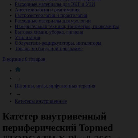
Расходные материалы для ЭКГ и УЗИ
Анестезиология и реанимация
Гастроэнтерология и проктология
Расходные материалы для урологии
Измерительная техника, тонометры, глюкометры
Бытовая химия, уборка, гигиена
Утилизация
Облучатели-рециркуляторы, ингаляторы
Товары по бонусной программе
В корзине 0 товаров
→
Шприцы, иглы, инфузионная терапия
→
Катетеры внутривенные
Катетер внутривенный
периферический Topmed