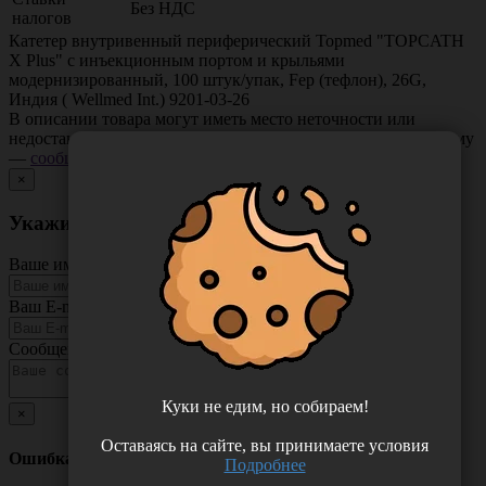
Без НДС
налогов
Катетер внутривенный периферический Topmed "TOPCATH
X Plus" с инъекционным портом и крыльями
модернизированный, 100 штук/упак, Fep (тефлон), 26G,
Индия ( Wellmed Int.) 9201-03-26
В описании товара могут иметь место неточности или
недостающая информация. Если вы заметили такую проблему
—
сообщите нам
.
×
Укажите неточность в описании товара
Ваше имя
Ваш E-mail
Сообщение
Куки не едим, но собираем!
×
Оставаясь на сайте, вы принимаете условия
Ошибка
Подробнее