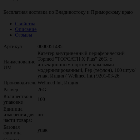
Бесплатная доставка по
Владивостоку
и
Приморскому краю
Свойства
Описание
Отзывы
Артикул
0000051485
Катетер внутривенный периферический
Topmed "TOPCATH X Plus" 26G, с
Наименование
инъекционным портом и крыльями
ИМ
модернизированный, Fep (тефлон), 100 штук/
упак, Индия ( Wellmed Int.) 9201-03-26
Производитель
Wellmed Int, Индия
Размер
26G
Количество в
100
упаковке
Единица
измерения для
шт
части товара:
Базовая
упак
единица
Ставки