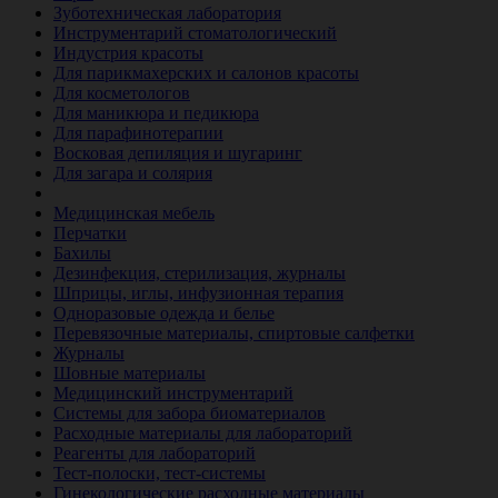
Зуботехническая лаборатория
Инструментарий стоматологический
Индустрия красоты
Для парикмахерских и салонов красоты
Для косметологов
Для маникюра и педикюра
Для парафинотерапии
Восковая депиляция и шугаринг
Для загара и солярия
Ветеринария
Медицинская мебель
Перчатки
Бахилы
Дезинфекция, стерилизация, журналы
Шприцы, иглы, инфузионная терапия
Одноразовые одежда и белье
Перевязочные материалы, спиртовые салфетки
Журналы
Шовные материалы
Медицинский инструментарий
Системы для забора биоматериалов
Расходные материалы для лабораторий
Реагенты для лабораторий
Тест-полоски, тест-системы
Гинекологические расходные материалы