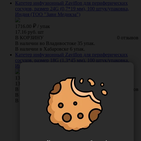
Катетер инфузионный Zaviflon для периферических
сосудов, размер 24G (0,7*19 мм), 100 штук/упаковка,
Индия (ТОО "Зави Медикэа")
1716.00
/
упак
17.16 руб. шт
В КОРЗИНУ
0 отзывов
В наличии во Владивостоке 35 упак.
В наличии в Хабаровске 6 упак.
Катетер инфузионный Zaviflon для периферических
сосудов, размер 18G (1,3*45 мм), 100 штук/упаковка,
Индия (ТОО "Зави Медикэа")
1351.00
/
упак
13.51 руб. шт
В КОРЗИНУ
0 отзывов
В наличии во Владивостоке 21 упак.
В наличии в Хабаровске 3 упак.