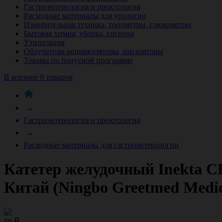
Гастроэнтерология и проктология
Расходные материалы для урологии
Измерительная техника, тонометры, глюкометры
Бытовая химия, уборка, гигиена
Утилизация
Облучатели-рециркуляторы, ингаляторы
Товары по бонусной программе
В корзине 0 товаров
→
Гастроэнтерология и проктология
→
Расходные материалы для гастроэнтерологии
Катетер желудочный Inekta CH
Китай (Ningbo Greetmed Medica
50