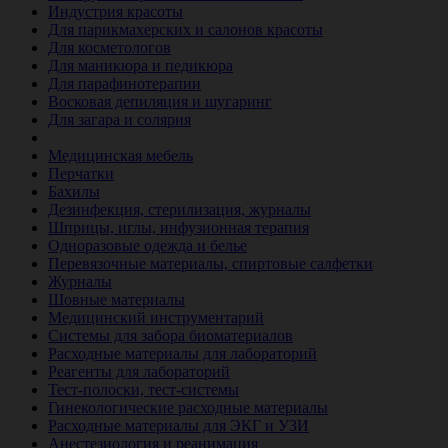
Индустрия красоты
Для парикмахерских и салонов красоты
Для косметологов
Для маникюра и педикюра
Для парафинотерапии
Восковая депиляция и шугаринг
Для загара и солярия
Ветеринария
Медицинская мебель
Перчатки
Бахилы
Дезинфекция, стерилизация, журналы
Шприцы, иглы, инфузионная терапия
Одноразовые одежда и белье
Перевязочные материалы, спиртовые салфетки
Журналы
Шовные материалы
Медицинский инструментарий
Системы для забора биоматериалов
Расходные материалы для лабораторий
Реагенты для лабораторий
Тест-полоски, тест-системы
Гинекологические расходные материалы
Расходные материалы для ЭКГ и УЗИ
Анестезиология и реанимация