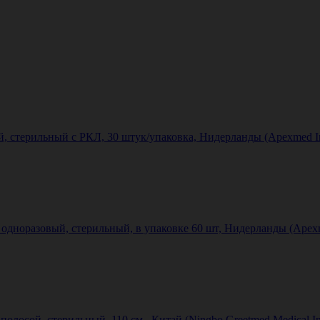
стерильный с РКЛ, 30 штук/упаковка, Нидерланды (Apexmed Inte
дноразовый, стерильный, в упаковке 60 шт, Нидерланды (Apexmed
олосой, стерильный, 110 см., Китай (Ningbo Greetmed Medical Ins