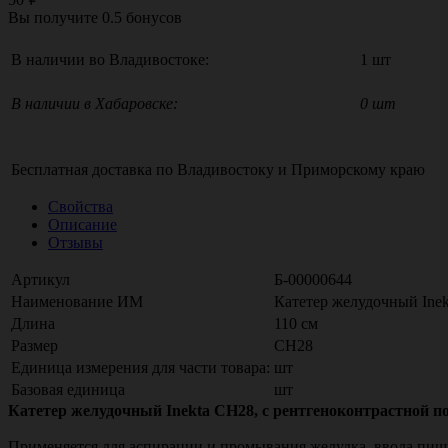
Вы получите
0.5
бонусов
В наличии во Владивостоке:
1 шт
В наличии в Хабаровске:
0 шт
Бесплатная доставка по
Владивостоку
и
Приморскому краю
Свойства
Описание
Отзывы
Артикул
Б-00000644
Наименование ИМ
Катетер желудочный Inekt
Длина
110 см
Размер
CH28
Единица измерения для части товара:
шт
Базовая единица
шт
Катетер желудочный Inekta CH28, с рентгеноконтрастной поло
Применяется для аспирации и промывания желудка, ввода пищ