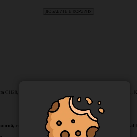
ДОБАВИТЬ В КОРЗИНУ
a CH28, с рентгеноконтрастной полосой, стерильный, 110 см., Кит
сой, стерильный, 110 см., Китай (Ningbo Greetmed Medical In
и.