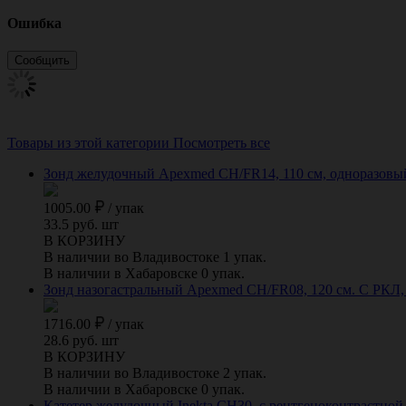
Ошибка
Товары из этой категории
Посмотреть все
Зонд желудочный Apexmed СН/FR14, 110 см, одноразовый, 
1005.00
/
упак
33.5 руб. шт
В КОРЗИНУ
В наличии во Владивостоке 1 упак.
В наличии в Хабаровске 0 упак.
Зонд назогастральный Apexmed СН/FR08, 120 см. С РКЛ, о
1716.00
/
упак
28.6 руб. шт
В КОРЗИНУ
В наличии во Владивостоке 2 упак.
В наличии в Хабаровске 0 упак.
Катетер желудочный Inekta CH30, с рентгеноконтрастной п