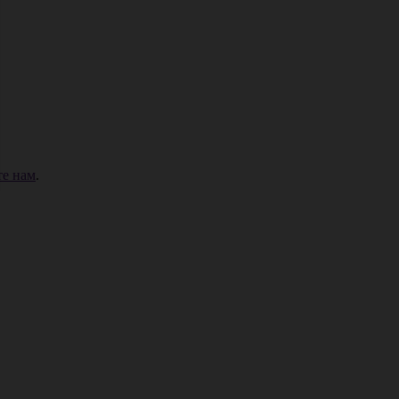
е нам
.