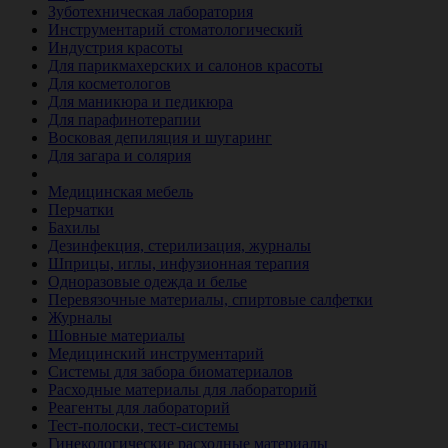
Зуботехническая лаборатория
Инструментарий стоматологический
Индустрия красоты
Для парикмахерских и салонов красоты
Для косметологов
Для маникюра и педикюра
Для парафинотерапии
Восковая депиляция и шугаринг
Для загара и солярия
Ветеринария
Медицинская мебель
Перчатки
Бахилы
Дезинфекция, стерилизация, журналы
Шприцы, иглы, инфузионная терапия
Одноразовые одежда и белье
Перевязочные материалы, спиртовые салфетки
Журналы
Шовные материалы
Медицинский инструментарий
Системы для забора биоматериалов
Расходные материалы для лабораторий
Реагенты для лабораторий
Тест-полоски, тест-системы
Гинекологические расходные материалы