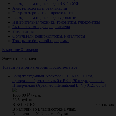
Расходные материалы для ЭКГ и УЗИ
Анестезиология и реанимация
Гастроэнтерология и проктология
Расходные материалы для урологии
Измерительная техника, тонометры, глюкометры
Бытовая химия, уборка, гигиена
Утилизация
Облучатели-рециркуляторы, ингаляторы
Товары по бонусной программе
В корзине 0 товаров
Элемент не найден
Товары из этой категории
Посмотреть все
Зонд желудочный Apexmed СН/FR14, 110 см,
одноразовый, стерильный с РКЛ, 30 штук/упаковка,
Нидерланды (Apexmed International B. V.) 0121-05-14
1005.00
/
упак
33.5 руб. шт
В КОРЗИНУ
0 отзывов
В наличии во Владивостоке 1 упак.
В наличии в Хабаровске 0 упак.