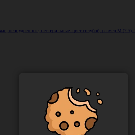
ые, неопудренные, нестерильные, цвет голубой, размер M (7.5)