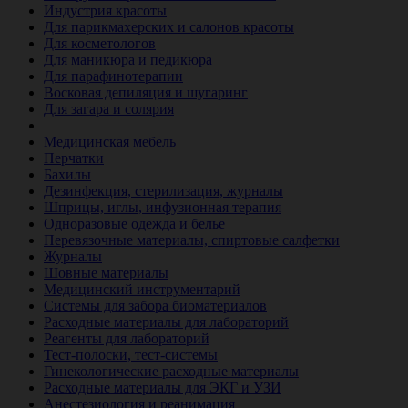
Индустрия красоты
Для парикмахерских и салонов красоты
Для косметологов
Для маникюра и педикюра
Для парафинотерапии
Восковая депиляция и шугаринг
Для загара и солярия
Ветеринария
Медицинская мебель
Перчатки
Бахилы
Дезинфекция, стерилизация, журналы
Шприцы, иглы, инфузионная терапия
Одноразовые одежда и белье
Перевязочные материалы, спиртовые салфетки
Журналы
Шовные материалы
Медицинский инструментарий
Системы для забора биоматериалов
Расходные материалы для лабораторий
Реагенты для лабораторий
Тест-полоски, тест-системы
Гинекологические расходные материалы
Расходные материалы для ЭКГ и УЗИ
Анестезиология и реанимация