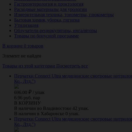
Гастроэнтерология и проктология
Расходные материалы для урологии
Измерительная техника, тонометры, глюкометры
Бытовая химия, уборка, гигиена
Утилизация
Облучатели-рециркуляторы, ингаляторы
Товары по бонусной программе
В корзине 0 товаров
Элемент не найден
Товары из этой категории
Посмотреть все
Перчатки Connect Ultra медицинские смотровые нитрилов
Ко., Лтд.")
696.00
/
упак
6.96 руб. пар
В КОРЗИНУ
В наличии во Владивостоке 42 упак.
В наличии в Хабаровске 0 упак.
Перчатки Connect Ultra медицинские смотровые нитрилов
Ко., Лтд.")