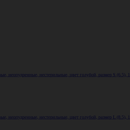
ые, неопудренные, нестерильные, цвет голубой, размер S (6.5),
ые, неопудренные, нестерильные, цвет голубой, размер L (8.5),