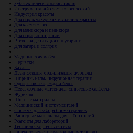
Зуботехническая лаборатория
Инструментарий стоматологический
Индустрия красоты
Для парикмахерских и салонов красоты
Для косметологов
Для маникюра и педикюра
Для парафинотерапии
Восковая депиляция и шугаринг
Для загара и солярия
Ветеринария
Медицинская мебель
Перчатки
Бахилы
Дезинфекция, стерилизация, журналы
Шприцы, иглы, инфузионная терапия
Одноразовые одежда и белье
Перевязочные материалы, спиртовые салфетки
Журналы
Шовные материалы
Медицинский инструментарий
Системы для забора биоматериалов
Расходные материалы для лабораторий
Реагенты для лабораторий
Тест-полоски, тест-системы
Гинекологические расходные материалы