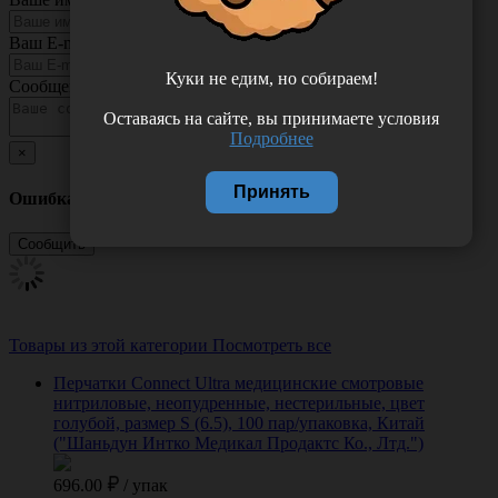
Ваш E-mail
Куки не едим, но собираем!
Сообщение
Оставаясь на сайте, вы принимаете условия
Подробнее
×
Принять
Ошибка
Товары из этой категории
Посмотреть все
Перчатки Connect Ultra медицинские смотровые
нитриловые, неопудренные, нестерильные, цвет
голубой, размер S (6.5), 100 пар/упаковка, Китай
("Шаньдун Интко Медикал Продактс Ко., Лтд.")
696.00
/
упак