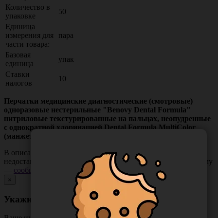
Количество в
50
упаковке
Единица
измерения для
пара
части товара:
Базовая
упак
единица
Ставки
10
налогов
Перчатки медицинские диагностические (смотровые)
одноразовые нестерильные "Benovy Dental Formula"
нитриловые текстурированные на пальцах, неопудренные
с однократной хлоринацией Dental Formula MultiColor
(манжета с валиком); цвет розовый, размер XS
В описании товара могут иметь место неточности или
недостающая информация. Если вы заметили такую проблему
—
сообщите нам
.
×
Укажите неточность в описании товара
Ваше имя