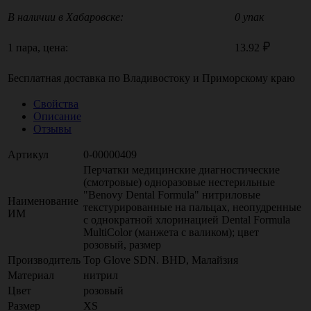
В наличии в Хабаровске:
0 упак
1 пара, цена:
13.92
Бесплатная доставка по
Владивостоку
и
Приморскому краю
Свойства
Описание
Отзывы
Артикул
0-00000409
Перчатки медицинские диагностические
(смотровые) одноразовые нестерильные
"Benovy Dental Formula" нитриловые
Наименование
текстурированные на пальцах, неопудренные
ИМ
с однократной хлоринацией Dental Formula
MultiColor (манжета с валиком); цвет
розовый, размер
Производитель
Top Glove SDN. BHD, Малайзия
Материал
нитрил
Цвет
розовый
Размер
XS