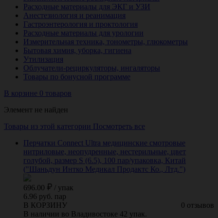
Расходные материалы для ЭКГ и УЗИ
Анестезиология и реанимация
Гастроэнтерология и проктология
Расходные материалы для урологии
Измерительная техника, тонометры, глюкометры
Бытовая химия, уборка, гигиена
Утилизация
Облучатели-рециркуляторы, ингаляторы
Товары по бонусной программе
В корзине 0 товаров
Элемент не найден
Товары из этой категории
Посмотреть все
Перчатки Connect Ultra медицинские смотровые
нитриловые, неопудренные, нестерильные, цвет
голубой, размер S (6.5), 100 пар/упаковка, Китай
("Шаньдун Интко Медикал Продактс Ко., Лтд.")
696.00
/
упак
6.96 руб. пар
В КОРЗИНУ
0 отзывов
В наличии во Владивостоке 42 упак.