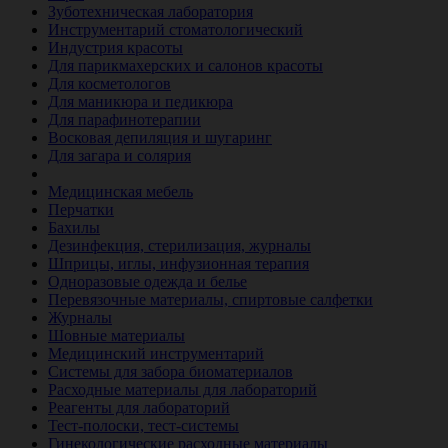
Зуботехническая лаборатория
Инструментарий стоматологический
Индустрия красоты
Для парикмахерских и салонов красоты
Для косметологов
Для маникюра и педикюра
Для парафинотерапии
Восковая депиляция и шугаринг
Для загара и солярия
Ветеринария
Медицинская мебель
Перчатки
Бахилы
Дезинфекция, стерилизация, журналы
Шприцы, иглы, инфузионная терапия
Одноразовые одежда и белье
Перевязочные материалы, спиртовые салфетки
Журналы
Шовные материалы
Медицинский инструментарий
Системы для забора биоматериалов
Расходные материалы для лабораторий
Реагенты для лабораторий
Тест-полоски, тест-системы
Гинекологические расходные материалы