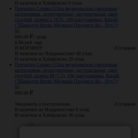
В наличии в Хабаровске 0 упак.
Перчатки Connect Ultra медицинские смотровые
нитриловые, неопудренные, нестерильные, цвет
голубой, размер L (8.5), 100 пар/упаковка, Китай
("Шаньдун Интко Медикал Продактс Ко., Лтд.")
696.00
/
упак
6.96 руб. пар
В КОРЗИНУ
0 отзывов
В наличии во Владивостоке 49 упак.
В наличии в Хабаровске 20 упак.
Перчатки Connect Ultra медицинские смотровые
нитриловые, неопудренные, нестерильные, цвет
голубой, размер M (7.5), 100 пар/упаковка, Китай
("Шаньдун Интко Медикал Продактс Ко., Лтд.")
696.00
Уведомить о поступлении
0 отзывов
В наличии во Владивостоке 0 упак.
В наличии в Хабаровске 36 упак.