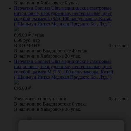
В наличии в Хабаровске 0 упак.
Перчатки Connect Ultra медицинские смотровые
нитриловые, неопудренные, нестерильные, цвет
голубой, размер L (8.5), 100 пар/упаковка, Китай
("Шаньдун Интко Медикал Продактс Ко., Лтд.")
696.00
/
упак
6.96 руб. пар
В КОРЗИНУ
0 отзывов
В наличии во Владивостоке 49 упак.
В наличии в Хабаровске 20 упак.
Перчатки Connect Ultra медицинские смотровые
нитриловые, неопудренные, нестерильные, цвет
голубой, размер M (7.5), 100 пар/упаковка, Китай
("Шаньдун Интко Медикал Продактс Ко., Лтд.")
696.00
Уведомить о поступлении
0 отзывов
В наличии во Владивостоке 0 упак.
В наличии в Хабаровске 36 упак.