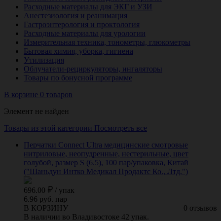
Расходные материалы для ЭКГ и УЗИ
Анестезиология и реанимация
Гастроэнтерология и проктология
Расходные материалы для урологии
Измерительная техника, тонометры, глюкометры
Бытовая химия, уборка, гигиена
Утилизация
Облучатели-рециркуляторы, ингаляторы
Товары по бонусной программе
В корзине 0 товаров
Элемент не найден
Товары из этой категории
Посмотреть все
Перчатки Connect Ultra медицинские смотровые
нитриловые, неопудренные, нестерильные, цвет
голубой, размер S (6.5), 100 пар/упаковка, Китай
("Шаньдун Интко Медикал Продактс Ко., Лтд.")
696.00
/
упак
6.96 руб. пар
В КОРЗИНУ
0 отзывов
В наличии во Владивостоке 42 упак.