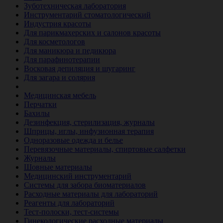
Зуботехническая лаборатория
Инструментарий стоматологический
Индустрия красоты
Для парикмахерских и салонов красоты
Для косметологов
Для маникюра и педикюра
Для парафинотерапии
Восковая депиляция и шугаринг
Для загара и солярия
Ветеринария
Медицинская мебель
Перчатки
Бахилы
Дезинфекция, стерилизация, журналы
Шприцы, иглы, инфузионная терапия
Одноразовые одежда и белье
Перевязочные материалы, спиртовые салфетки
Журналы
Шовные материалы
Медицинский инструментарий
Системы для забора биоматериалов
Расходные материалы для лабораторий
Реагенты для лабораторий
Тест-полоски, тест-системы
Гинекологические расходные материалы