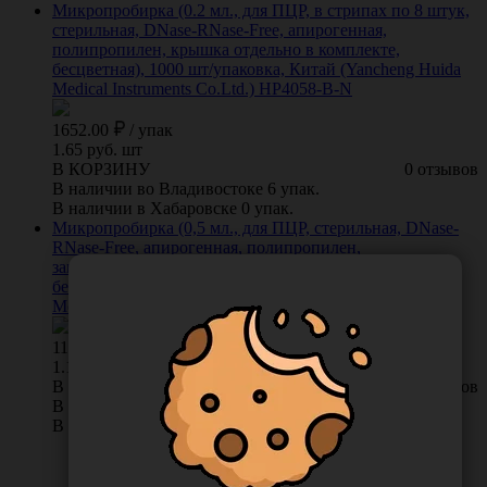
Микропробирка (0.2 мл., для ПЦР, в стрипах по 8 штук,
стерильная, DNase-RNase-Free, апирогенная,
полипропилен, крышка отдельно в комплекте,
бесцветная), 1000 шт/упаковка, Китай (Yancheng Huida
Medical Instruments Co.Ltd.) HP4058-B-N
1652.00
/
упак
1.65 руб. шт
В КОРЗИНУ
0 отзывов
В наличии во Владивостоке 6 упак.
В наличии в Хабаровске 0 упак.
Микропробирка (0,5 мл., для ПЦР, стерильная, DNase-
RNase-Free, апирогенная, полипропилен,
защелкивающаяся плоская крышка, коническое дно,
бесцветная), 1000 шт/упаковка, Китай (Yancheng Huida
Medical Instruments Co.Ltd.) НР1010-P-B-N
1111.00
/
упак
1.11 руб. шт
В КОРЗИНУ
0 отзывов
В наличии во Владивостоке 70 упак.
В наличии в Хабаровске 0 упак.