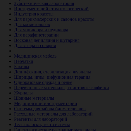
Зуботехническая лаборатория
Инструментарий стоматологический
Индустрия красоты
Для парикмахерских и салонов красоты
Для косметологов
Для маникюра и педикюра
Для парафинотерапии
Восковая депиляция и шугаринг
Для загара и солярия
Ветеринария
Медицинская мебель
Перчатки
Бахилы
Дезинфекция, стерилизация, журналы
Шприцы, иглы, инфузионная терапия
Одноразовые одежда и белье
Перевязочные материалы, спиртовые салфетки
Журналы
Шовные материалы
Медицинский инструментарий
Системы для забора биоматериалов
Расходные материалы для лабораторий
Реагенты для лабораторий
Тест-полоски, тест-системы
Гинекологические расходные материалы