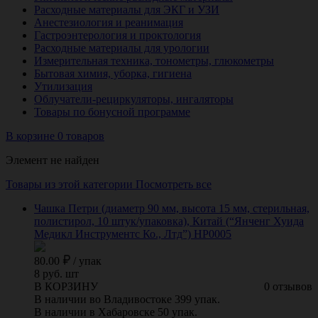
Расходные материалы для ЭКГ и УЗИ
Анестезиология и реанимация
Гастроэнтерология и проктология
Расходные материалы для урологии
Измерительная техника, тонометры, глюкометры
Бытовая химия, уборка, гигиена
Утилизация
Облучатели-рециркуляторы, ингаляторы
Товары по бонусной программе
В корзине 0 товаров
Элемент не найден
Товары из этой категории
Посмотреть все
Чашка Петри (диаметр 90 мм, высота 15 мм, стерильная,
полистирол, 10 штук/упаковка), Китай (“Янченг Хуида
Медикл Инструментс Ко., Лтд”) HP0005
80.00
/
упак
8 руб. шт
В КОРЗИНУ
0 отзывов
В наличии во Владивостоке 399 упак.
В наличии в Хабаровске 50 упак.