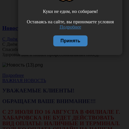
Куки не едим, но собираем!
Оставаясь на сайте, вы принимаете условия
Подробнее
Новости
С Днём Офтальмолога!
Принять
С Днём
Офтальмолога
!
Спасибо за ясное зрение и заботу о пациентах.
Здоровья вам и новых профессиональных побед!
Подробнее
ВАЖНАЯ НОВОСТЬ
УВАЖАЕМЫЕ КЛИЕНТЫ!
ОБРАЩАЕМ ВАШЕ ВНИМАНИЕ!!!
С 27 ИЮЛЯ ПО 16 АВГУСТА В ФИЛИАЛЕ Г.
ХАБАРОВСКА НЕ БУДЕТ ДЕЙСТВОВАТЬ
ВИД ОПЛАТЫ: НАЛИЧНЫЕ И ТЕРМИНАЛ.