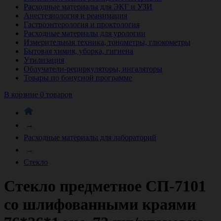
Расходные материалы для ЭКГ и УЗИ
Анестезиология и реанимация
Гастроэнтерология и проктология
Расходные материалы для урологии
Измерительная техника, тонометры, глюкометры
Бытовая химия, уборка, гигиена
Утилизация
Облучатели-рециркуляторы, ингаляторы
Товары по бонусной программе
В корзине 0 товаров
→
Расходные материалы для лабораторий
→
Стекло
Стекло предметное СП-7101
со шлифованными краями