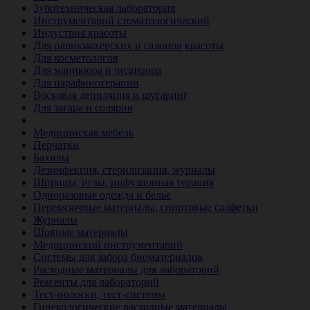
Зуботехническая лаборатория
Инструментарий стоматологический
Индустрия красоты
Для парикмахерских и салонов красоты
Для косметологов
Для маникюра и педикюра
Для парафинотерапии
Восковая депиляция и шугаринг
Для загара и солярия
Ветеринария
Медицинская мебель
Перчатки
Бахилы
Дезинфекция, стерилизация, журналы
Шприцы, иглы, инфузионная терапия
Одноразовые одежда и белье
Перевязочные материалы, спиртовые салфетки
Журналы
Шовные материалы
Медицинский инструментарий
Системы для забора биоматериалов
Расходные материалы для лабораторий
Реагенты для лабораторий
Тест-полоски, тест-системы
Гинекологические расходные материалы