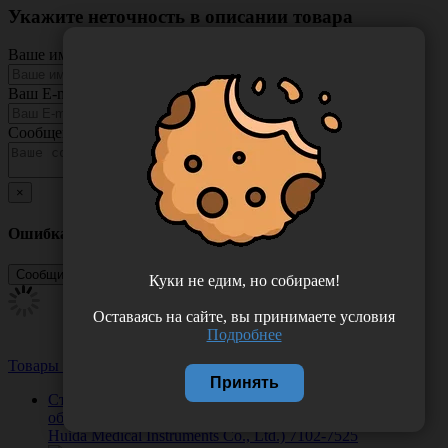
Укажите неточность в описании товара
Ваше имя
Ваш E-mail
Сообщение
×
Ошибка
Куки не едим, но собираем!
Оставаясь на сайте, вы принимаете условия
Подробнее
Товары из этой категории
Посмотреть все
Принять
Стекло предметное (75*25 мм, толщина 1,0-1,2 мм,
обрезные края), 50 штук/упаковка, Китай (Yancheng
Huida Medical Instruments Co., Ltd.) 7102-7525