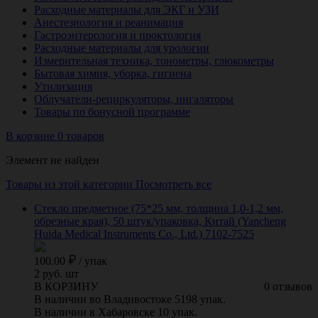
Расходные материалы для ЭКГ и УЗИ
Анестезиология и реанимация
Гастроэнтерология и проктология
Расходные материалы для урологии
Измерительная техника, тонометры, глюкометры
Бытовая химия, уборка, гигиена
Утилизация
Облучатели-рециркуляторы, ингаляторы
Товары по бонусной программе
В корзине 0 товаров
Элемент не найден
Товары из этой категории
Посмотреть все
Стекло предметное (75*25 мм, толщина 1,0-1,2 мм,
обрезные края), 50 штук/упаковка, Китай (Yancheng
Huida Medical Instruments Co., Ltd.) 7102-7525
100.00
/
упак
2 руб. шт
В КОРЗИНУ
0 отзывов
В наличии во Владивостоке 5198 упак.
В наличии в Хабаровске 10 упак.