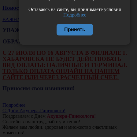
Новости
Оставаясь на сайте, вы принимаете условия
Подробнее
ВАЖНАЯ НОВОСТЬ
Принять
УВАЖАЕМЫЕ КЛИЕНТЫ!
ОБРАЩАЕМ ВАШЕ ВНИМАНИЕ!!!
С 27 ИЮЛЯ ПО 16 АВГУСТА В ФИЛИАЛЕ Г.
ХАБАРОВСКА НЕ БУДЕТ ДЕЙСТВОВАТЬ
ВИД ОПЛАТЫ: НАЛИЧНЫЕ И ТЕРМИНАЛ.
ТОЛЬКО ОПЛАТА ОНЛАЙН НА НАШЕМ
САЙТЕ ИЛИ ЧЕРЕЗ РАСЧЕТНЫЙ СЧЕТ.
Приносим свои извинения!
Подробнее
С Днём Акушера-Гинеколога!
Поздравляем с Днём
Акушера-Гинеколога!
Спасибо за ваш труд, заботу и тепло!
Желаем вам любви, здоровья и множество счастливых
моментов!