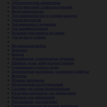
Зуботехническая лаборатория
Инструментарий стоматологический
Индустрия красоты
Для парикмахерских и салонов красоты
Для косметологов
Для маникюра и педикюра
Для парафинотерапии
Восковая депиляция и шугаринг
Для загара и солярия
Ветеринария
Медицинская мебель
Перчатки
Бахилы
Дезинфекция, стерилизация, журналы
Шприцы, иглы, инфузионная терапия
Одноразовые одежда и белье
Перевязочные материалы, спиртовые салфетки
Журналы
Шовные материалы
Медицинский инструментарий
Системы для забора биоматериалов
Расходные материалы для лабораторий
Реагенты для лабораторий
Тест-полоски, тест-системы
Гинекологические расходные материалы