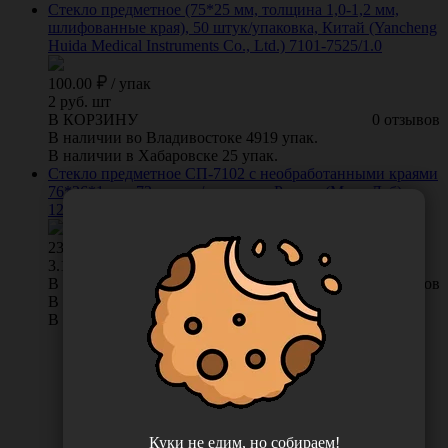
Стекло предметное (75*25 мм, толщина 1,0-1,2 мм,
шлифованные края), 50 штук/упаковка, Китай (Yancheng
Huida Medical Instruments Co., Ltd.) 7101-7525/1.0
100.00
/
упак
2 руб. шт
В КОРЗИНУ
0 отзывов
В наличии во Владивостоке 4919 упак.
В наличии в Хабаровске 25 упак.
Стекло предметное СП-7102 с необработанными краями
76*26*1 мм, 72 штуки/упаковка, Россия (МиниЛаб)
12003417
230.00
/
упак
3.19 руб. шт
В КОРЗИНУ
0 отзывов
В наличии во Владивостоке 93 упак.
В наличии в Хабаровске 24 упак.
Куки не едим, но собираем!