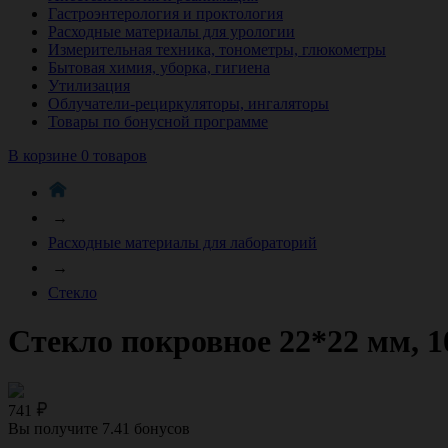
Гастроэнтерология и проктология
Расходные материалы для урологии
Измерительная техника, тонометры, глюкометры
Бытовая химия, уборка, гигиена
Утилизация
Облучатели-рециркуляторы, ингаляторы
Товары по бонусной программе
В корзине 0 товаров
→
Расходные материалы для лабораторий
→
Стекло
Стекло покровное 22*22 мм, 1
741
Вы получите
7.41
бонусов