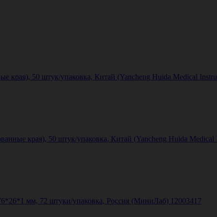
е края), 50 штук/упаковка, Китай (Yancheng Huida Medical Instrum
нные края), 50 штук/упаковка, Китай (Yancheng Huida Medical Ins
6*26*1 мм, 72 штуки/упаковка, Россия (МиниЛаб) 12003417