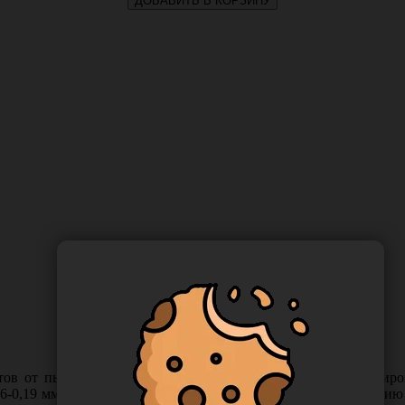
ДОБАВИТЬ В КОРЗИНУ
тов от пыли и механических повреждений при микроскопиро
6-0,19 мм. Покровные стекла химически устойчивы к действию 