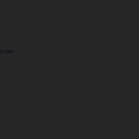
е нам
.