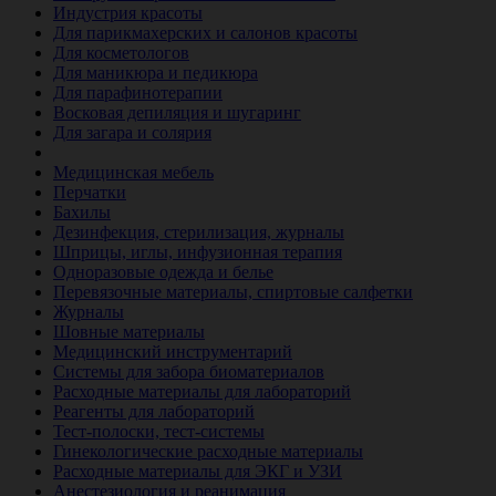
Индустрия красоты
Для парикмахерских и салонов красоты
Для косметологов
Для маникюра и педикюра
Для парафинотерапии
Восковая депиляция и шугаринг
Для загара и солярия
Ветеринария
Медицинская мебель
Перчатки
Бахилы
Дезинфекция, стерилизация, журналы
Шприцы, иглы, инфузионная терапия
Одноразовые одежда и белье
Перевязочные материалы, спиртовые салфетки
Журналы
Шовные материалы
Медицинский инструментарий
Системы для забора биоматериалов
Расходные материалы для лабораторий
Реагенты для лабораторий
Тест-полоски, тест-системы
Гинекологические расходные материалы
Расходные материалы для ЭКГ и УЗИ
Анестезиология и реанимация