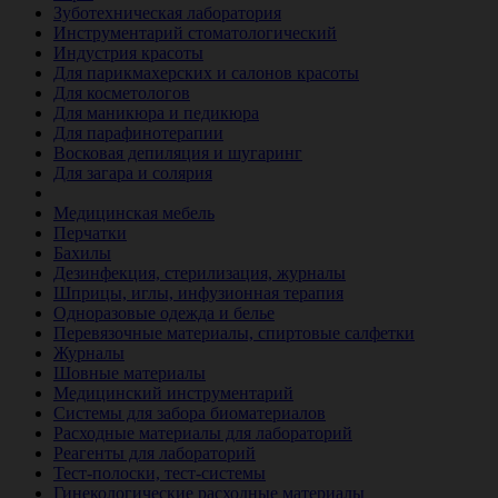
Зуботехническая лаборатория
Инструментарий стоматологический
Индустрия красоты
Для парикмахерских и салонов красоты
Для косметологов
Для маникюра и педикюра
Для парафинотерапии
Восковая депиляция и шугаринг
Для загара и солярия
Ветеринария
Медицинская мебель
Перчатки
Бахилы
Дезинфекция, стерилизация, журналы
Шприцы, иглы, инфузионная терапия
Одноразовые одежда и белье
Перевязочные материалы, спиртовые салфетки
Журналы
Шовные материалы
Медицинский инструментарий
Системы для забора биоматериалов
Расходные материалы для лабораторий
Реагенты для лабораторий
Тест-полоски, тест-системы
Гинекологические расходные материалы