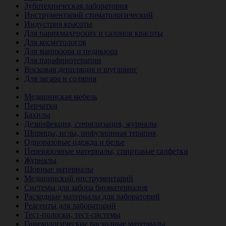
Зуботехническая лаборатория
Инструментарий стоматологический
Индустрия красоты
Для парикмахерских и салонов красоты
Для косметологов
Для маникюра и педикюра
Для парафинотерапии
Восковая депиляция и шугаринг
Для загара и солярия
Ветеринария
Медицинская мебель
Перчатки
Бахилы
Дезинфекция, стерилизация, журналы
Шприцы, иглы, инфузионная терапия
Одноразовые одежда и белье
Перевязочные материалы, спиртовые салфетки
Журналы
Шовные материалы
Медицинский инструментарий
Системы для забора биоматериалов
Расходные материалы для лабораторий
Реагенты для лабораторий
Тест-полоски, тест-системы
Гинекологические расходные материалы