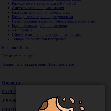
Расходные материалы для ЭКГ и УЗИ
Анестезиология и реанимация
Гастроэнтерология и проктология
Расходные материалы для урологии
Измерительная техника, тонометры, глюкометры
Бытовая химия, уборка, гигиена
Утилизация
Облучатели-рециркуляторы, ингаляторы
Товары по бонусной программе
В корзине 0 товаров
Элемент не найден
Товары из этой категории
Посмотреть все
Новости
ВАЖНАЯ НОВОСТЬ
УВАЖАЕМЫЕ КЛИЕНТЫ!
ОБРАЩАЕМ ВАШЕ ВНИМАНИЕ!!!