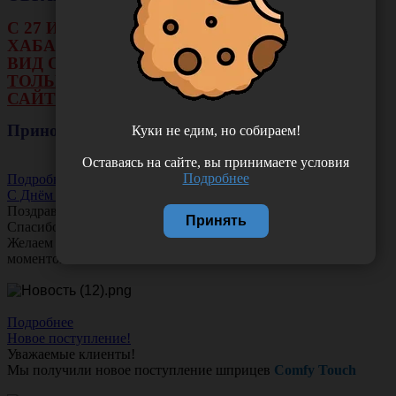
С 27 ИЮЛЯ ПО 16 АВГУСТА В ФИЛИАЛЕ Г.
ХАБАРОВСКА НЕ БУДЕТ ДЕЙСТВОВАТЬ
ВИД ОПЛАТЫ: НАЛИЧНЫЕ И ТЕРМИНАЛ.
ТОЛЬКО ОПЛАТА ОНЛАЙН НА НАШЕМ
САЙТЕ ИЛИ ЧЕРЕЗ РАСЧЕТНЫЙ СЧЕТ.
Приносим свои извинения!
Куки не едим, но собираем!
Оставаясь на сайте, вы принимаете условия
Подробнее
Подробнее
С Днём Акушера-Гинеколога!
Поздравляем с Днём
Акушера-Гинеколога!
Принять
Спасибо за ваш труд, заботу и тепло!
Желаем вам любви, здоровья и множество счастливых
моментов!
Подробнее
Новое поступление!
Уважаемые клиенты!
Мы получили новое поступление шприцев
Comfy Touch