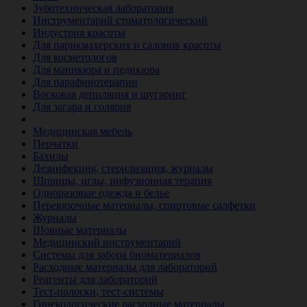
Зуботехническая лаборатория
Инструментарий стоматологический
Индустрия красоты
Для парикмахерских и салонов красоты
Для косметологов
Для маникюра и педикюра
Для парафинотерапии
Восковая депиляция и шугаринг
Для загара и солярия
Ветеринария
Медицинская мебель
Перчатки
Бахилы
Дезинфекция, стерилизация, журналы
Шприцы, иглы, инфузионная терапия
Одноразовые одежда и белье
Перевязочные материалы, спиртовые салфетки
Журналы
Шовные материалы
Медицинский инструментарий
Системы для забора биоматериалов
Расходные материалы для лабораторий
Реагенты для лабораторий
Тест-полоски, тест-системы
Гинекологические расходные материалы