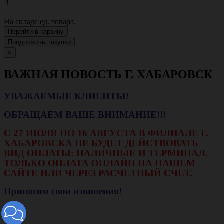
На складе
ед. товара.
Перейти в корзину
Продолжить покупки
×
ВАЖНАЯ НОВОСТЬ Г. ХАБАРОВСК
УВАЖАЕМЫЕ КЛИЕНТЫ!
ОБРАЩАЕМ ВАШЕ ВНИМАНИЕ!!!
С 27 ИЮЛЯ ПО 16 АВГУСТА В ФИЛИАЛЕ Г.
ХАБАРОВСКА НЕ БУДЕТ ДЕЙСТВОВАТЬ
ВИД ОПЛАТЫ: НАЛИЧНЫЕ И ТЕРМИНАЛ.
ТОЛЬКО ОПЛАТА ОНЛАЙН НА НАШЕМ
САЙТЕ ИЛИ ЧЕРЕЗ РАСЧЕТНЫЙ СЧЕТ.
Приносим свои извинения!