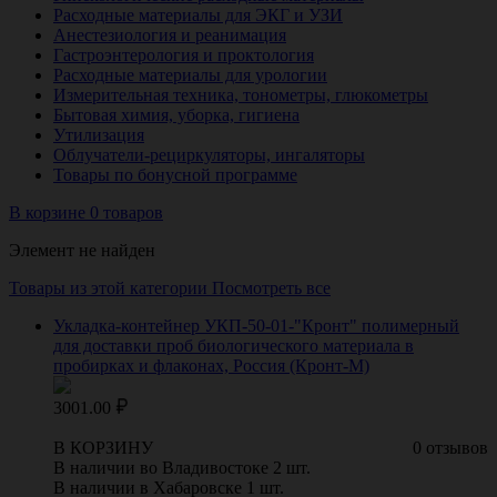
Расходные материалы для ЭКГ и УЗИ
Анестезиология и реанимация
Гастроэнтерология и проктология
Расходные материалы для урологии
Измерительная техника, тонометры, глюкометры
Бытовая химия, уборка, гигиена
Утилизация
Облучатели-рециркуляторы, ингаляторы
Товары по бонусной программе
В корзине 0 товаров
Элемент не найден
Товары из этой категории
Посмотреть все
Укладка-контейнер УКП-50-01-"Кронт" полимерный
для доставки проб биологического материала в
пробирках и флаконах, Россия (Кронт-М)
3001.00
В КОРЗИНУ
0 отзывов
В наличии во Владивостоке 2 шт.
В наличии в Хабаровске 1 шт.