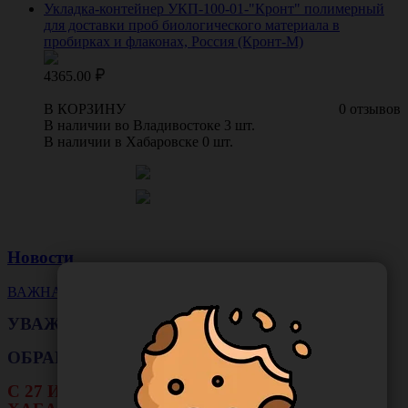
Укладка-контейнер УКП-100-01-"Кронт" полимерный
для доставки проб биологического материала в
пробирках и флаконах, Россия (Кронт-М)
4365.00
В КОРЗИНУ
0 отзывов
В наличии во Владивостоке 3 шт.
В наличии в Хабаровске 0 шт.
Новости
ВАЖНАЯ НОВОСТЬ
УВАЖАЕМЫЕ КЛИЕНТЫ!
ОБРАЩАЕМ ВАШЕ ВНИМАНИЕ!!!
С 27 ИЮЛЯ ПО 16 АВГУСТА В ФИЛИАЛЕ Г.