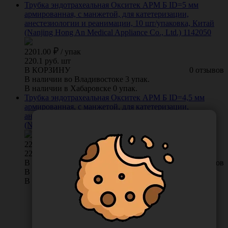
Трубка эндотрахеальная Окситек АРМ Б ID=5 мм
армированная, с манжетой, для катетеризации,
анестезиологии и реанимации, 10 шт/упаковка, Китай
(Nanjing Hong An Medical Appliance Co., Ltd.) 1142050
2201.00
/
упак
220.1 руб. шт
В КОРЗИНУ
0 отзывов
В наличии во Владивостоке 3 упак.
В наличии в Хабаровске 0 упак.
Трубка эндотрахеальная Окситек АРМ Б ID=4,5 мм
армированная, с манжетой, для катетеризации,
анестезиологии и реанимации, 10 шт/упаковка, Китай
(Nanjing Hong An Medical Appliance Co., Ltd.) 1142045
2201.00
/
упак
220.1 руб. шт
В КОРЗИНУ
0 отзывов
В наличии во Владивостоке 3 упак.
В наличии в Хабаровске 0 упак.