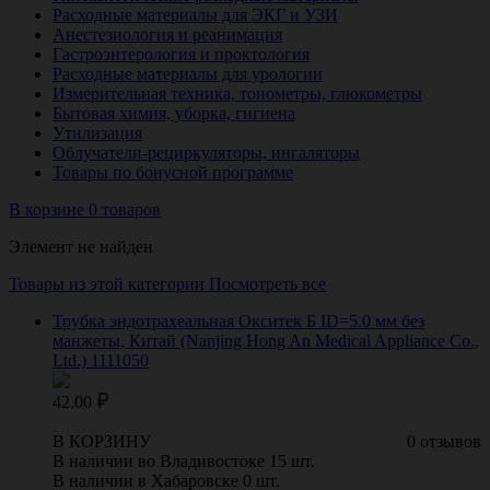
Расходные материалы для ЭКГ и УЗИ
Анестезиология и реанимация
Гастроэнтерология и проктология
Расходные материалы для урологии
Измерительная техника, тонометры, глюкометры
Бытовая химия, уборка, гигиена
Утилизация
Облучатели-рециркуляторы, ингаляторы
Товары по бонусной программе
В корзине 0 товаров
Элемент не найден
Товары из этой категории
Посмотреть все
Трубка эндотрахеальная Окситек Б ID=5.0 мм без
манжеты, Китай (Nanjing Hong An Medical Appliance Co.,
Ltd.) 1111050
42.00
В КОРЗИНУ
0 отзывов
В наличии во Владивостоке 15 шт.
В наличии в Хабаровске 0 шт.