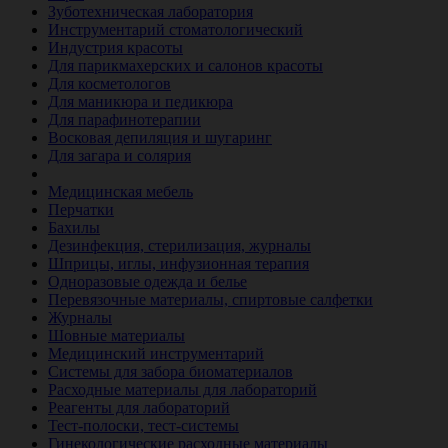
Зуботехническая лаборатория
Инструментарий стоматологический
Индустрия красоты
Для парикмахерских и салонов красоты
Для косметологов
Для маникюра и педикюра
Для парафинотерапии
Восковая депиляция и шугаринг
Для загара и солярия
Ветеринария
Медицинская мебель
Перчатки
Бахилы
Дезинфекция, стерилизация, журналы
Шприцы, иглы, инфузионная терапия
Одноразовые одежда и белье
Перевязочные материалы, спиртовые салфетки
Журналы
Шовные материалы
Медицинский инструментарий
Системы для забора биоматериалов
Расходные материалы для лабораторий
Реагенты для лабораторий
Тест-полоски, тест-системы
Гинекологические расходные материалы