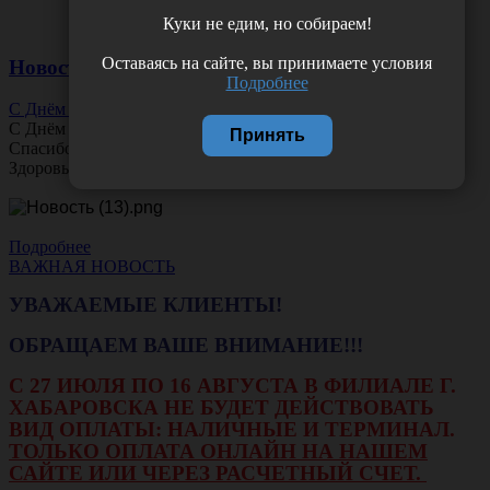
Куки не едим, но собираем!
Оставаясь на сайте, вы принимаете условия
Новости
Подробнее
С Днём Офтальмолога!
С Днём
Офтальмолога
!
Принять
Спасибо за ясное зрение и заботу о пациентах.
Здоровья вам и новых профессиональных побед!
Подробнее
ВАЖНАЯ НОВОСТЬ
УВАЖАЕМЫЕ КЛИЕНТЫ!
ОБРАЩАЕМ ВАШЕ ВНИМАНИЕ!!!
С 27 ИЮЛЯ ПО 16 АВГУСТА В ФИЛИАЛЕ Г.
ХАБАРОВСКА НЕ БУДЕТ ДЕЙСТВОВАТЬ
ВИД ОПЛАТЫ: НАЛИЧНЫЕ И ТЕРМИНАЛ.
ТОЛЬКО ОПЛАТА ОНЛАЙН НА НАШЕМ
САЙТЕ ИЛИ ЧЕРЕЗ РАСЧЕТНЫЙ СЧЕТ.