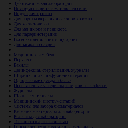
Зуботехническая лаборатория
Инструментарий стоматологический
Индустрия красоты
Для парикмахерских и салонов красоты
Для косметологов
Для маникюра и педикюра
Для парафинотерапии
Восковая депиляция и шугаринг
Для загара и солярия
Ветеринария
Медицинская мебель
Перчатки
Бахилы
Дезинфекция, стерилизация, журналы
Шприцы, иглы, инфузионная терапия
Одноразовые одежда и белье
Перевязочные материалы, спиртовые салфетки
Журналы
Шовные материалы
Медицинский инструментарий
Системы для забора биоматериалов
Расходные материалы для лабораторий
Реагенты для лабораторий
Тест-полоски, тест-системы
Гинекологические расходные материалы