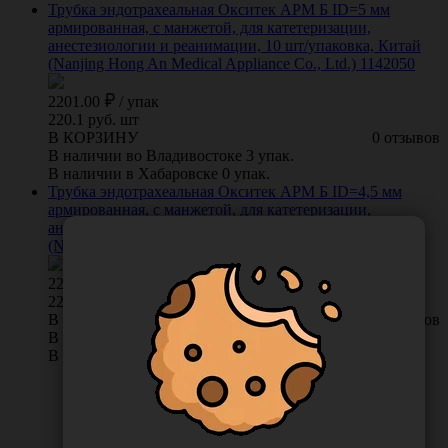
Трубка эндотрахеальная Окситек АРМ Б ID=5 мм
армированная, с манжетой, для катетеризации,
анестезиологии и реанимации, 10 шт/упаковка, Китай
(Nanjing Hong An Medical Appliance Co., Ltd.) 1142050
2201.00
/
упак
220.1 руб. шт
В КОРЗИНУ
0 отзывов
В наличии во Владивостоке 3 упак.
В наличии в Хабаровске 0 упак.
Трубка эндотрахеальная Окситек АРМ Б ID=4,5 мм
армированная, с манжетой, для катетеризации,
анестезиологии и реанимации, 10 шт/упаковка, Китай
(Nanjing Hong An Medical Appliance Co., Ltd.) 1142045
2201.00
/
упак
220.1 руб. шт
В КОРЗИНУ
0 отзывов
В наличии во Владивостоке 3 упак.
В наличии в Хабаровске 0 упак.