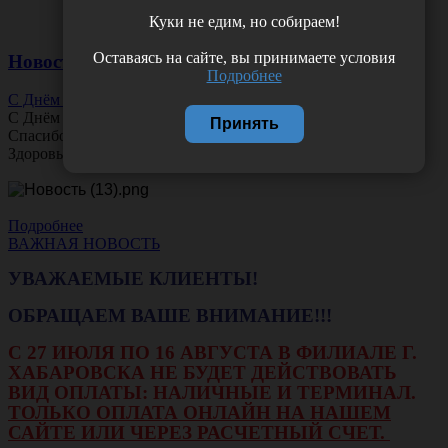
Куки не едим, но собираем!
Оставаясь на сайте, вы принимаете условия
Новости
Подробнее
С Днём Офтальмолога!
С Днём
Офтальмолога
!
Принять
Спасибо за ясное зрение и заботу о пациентах.
Здоровья вам и новых профессиональных побед!
Подробнее
ВАЖНАЯ НОВОСТЬ
УВАЖАЕМЫЕ КЛИЕНТЫ!
ОБРАЩАЕМ ВАШЕ ВНИМАНИЕ!!!
С 27 ИЮЛЯ ПО 16 АВГУСТА В ФИЛИАЛЕ Г.
ХАБАРОВСКА НЕ БУДЕТ ДЕЙСТВОВАТЬ
ВИД ОПЛАТЫ: НАЛИЧНЫЕ И ТЕРМИНАЛ.
ТОЛЬКО ОПЛАТА ОНЛАЙН НА НАШЕМ
САЙТЕ ИЛИ ЧЕРЕЗ РАСЧЕТНЫЙ СЧЕТ.