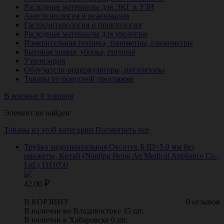
Расходные материалы для ЭКГ и УЗИ
Анестезиология и реанимация
Гастроэнтерология и проктология
Расходные материалы для урологии
Измерительная техника, тонометры, глюкометры
Бытовая химия, уборка, гигиена
Утилизация
Облучатели-рециркуляторы, ингаляторы
Товары по бонусной программе
В корзине 0 товаров
Элемент не найден
Товары из этой категории
Посмотреть все
Трубка эндотрахеальная Окситек Б ID=5.0 мм без
манжеты, Китай (Nanjing Hong An Medical Appliance Co.,
Ltd.) 1111050
42.00
В КОРЗИНУ
0 отзывов
В наличии во Владивостоке 15 шт.
В наличии в Хабаровске 0 шт.