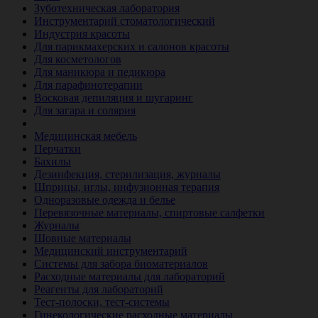
Зуботехническая лаборатория
Инструментарий стоматологический
Индустрия красоты
Для парикмахерских и салонов красоты
Для косметологов
Для маникюра и педикюра
Для парафинотерапии
Восковая депиляция и шугаринг
Для загара и солярия
Ветеринария
Медицинская мебель
Перчатки
Бахилы
Дезинфекция, стерилизация, журналы
Шприцы, иглы, инфузионная терапия
Одноразовые одежда и белье
Перевязочные материалы, спиртовые салфетки
Журналы
Шовные материалы
Медицинский инструментарий
Системы для забора биоматериалов
Расходные материалы для лабораторий
Реагенты для лабораторий
Тест-полоски, тест-системы
Гинекологические расходные материалы