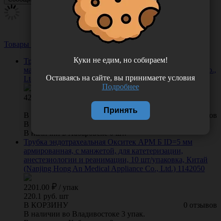
Товары из этой категории
Посмотреть все
Куки не едим, но собираем!
Трубка эндотрахеальная Окситек Б ID=5.0 мм без
манжеты, Китай (Nanjing Hong An Medical Appliance Co.,
Оставаясь на сайте, вы принимаете условия
Ltd.) 1111050
Подробнее
42.00
Принять
В КОРЗИНУ
0 отзывов
В наличии во Владивостоке 15 шт.
В наличии в Хабаровске 0 шт.
Трубка эндотрахеальная Окситек АРМ Б ID=5 мм
армированная, с манжетой, для катетеризации,
анестезиологии и реанимации, 10 шт/упаковка, Китай
(Nanjing Hong An Medical Appliance Co., Ltd.) 1142050
2201.00
/
упак
220.1 руб. шт
В КОРЗИНУ
0 отзывов
В наличии во Владивостоке 3 упак.