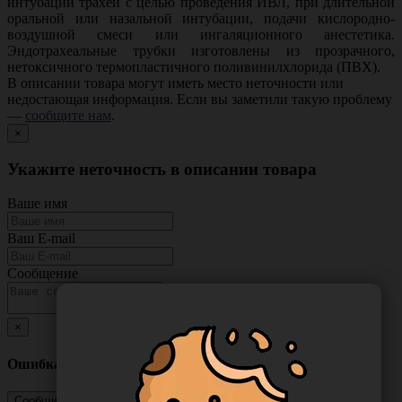
интубации трахеи с целью проведения ИВЛ, при длительной
оральной или назальной интубации, подачи кислородно-
воздушной смеси или ингаляционного анестетика.
Эндотрахеальные трубки изготовлены из прозрачного,
нетоксичного термопластичного поливинилхлорида (ПВХ).
В описании товара могут иметь место неточности или
недостающая информация. Если вы заметили такую проблему
—
сообщите нам
.
×
Укажите неточность в описании товара
Ваше имя
Ваш E-mail
Сообщение
×
Ошибка