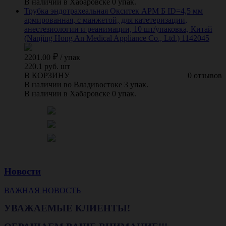
В наличии в Хабаровске 0 упак.
Трубка эндотрахеальная Окситек АРМ Б ID=4,5 мм
армированная, с манжетой, для катетеризации,
анестезиологии и реанимации, 10 шт/упаковка, Китай
(Nanjing Hong An Medical Appliance Co., Ltd.) 1142045
2201.00
/
упак
220.1 руб. шт
В КОРЗИНУ
0 отзывов
В наличии во Владивостоке 3 упак.
В наличии в Хабаровске 0 упак.
Новости
ВАЖНАЯ НОВОСТЬ
УВАЖАЕМЫЕ КЛИЕНТЫ!