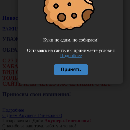
Новости
ВАЖНАЯ НОВОСТЬ
УВАЖАЕМЫЕ КЛИЕНТЫ!
Куки не едим, но собираем!
ОБРАЩАЕМ ВАШЕ ВНИМАНИЕ!!!
Оставаясь на сайте, вы принимаете условия
Подробнее
С 27 ИЮЛЯ ПО 16 АВГУСТА В ФИЛИАЛЕ Г.
ХАБАРОВСКА НЕ БУДЕТ ДЕЙСТВОВАТЬ
Принять
ВИД ОПЛАТЫ: НАЛИЧНЫЕ И ТЕРМИНАЛ.
ТОЛЬКО ОПЛАТА ОНЛАЙН НА НАШЕМ
САЙТЕ ИЛИ ЧЕРЕЗ РАСЧЕТНЫЙ СЧЕТ.
Приносим свои извинения!
Подробнее
С Днём Акушера-Гинеколога!
Поздравляем с Днём
Акушера-Гинеколога!
Спасибо за ваш труд, заботу и тепло!