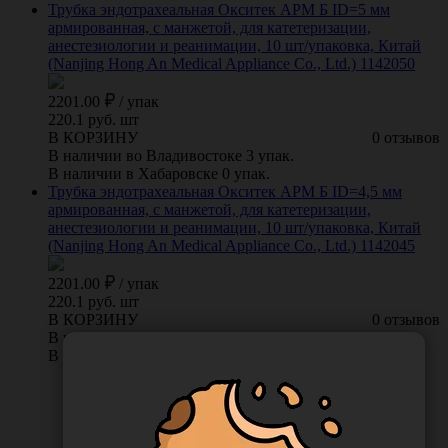
Трубка эндотрахеальная Окситек АРМ Б ID=5 мм
армированная, с манжетой, для катетеризации,
анестезиологии и реанимации, 10 шт/упаковка, Китай
(Nanjing Hong An Medical Appliance Co., Ltd.) 1142050
2201.00
/
упак
220.1 руб. шт
В КОРЗИНУ
0 отзывов
В наличии во Владивостоке 3 упак.
В наличии в Хабаровске 0 упак.
Трубка эндотрахеальная Окситек АРМ Б ID=4,5 мм
армированная, с манжетой, для катетеризации,
анестезиологии и реанимации, 10 шт/упаковка, Китай
(Nanjing Hong An Medical Appliance Co., Ltd.) 1142045
2201.00
/
упак
220.1 руб. шт
В КОРЗИНУ
0 отзывов
В наличии во Владивостоке 3 упак.
В наличии в Хабаровске 0 упак.