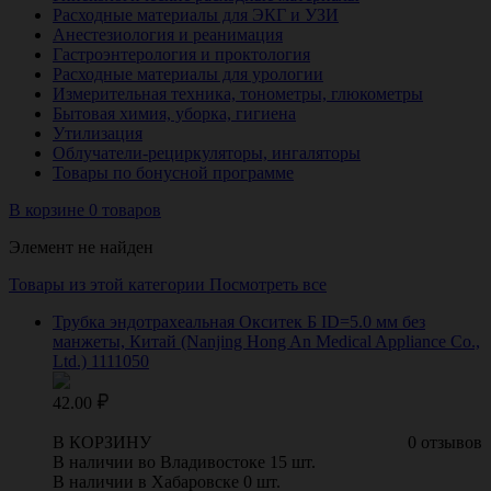
Расходные материалы для ЭКГ и УЗИ
Анестезиология и реанимация
Гастроэнтерология и проктология
Расходные материалы для урологии
Измерительная техника, тонометры, глюкометры
Бытовая химия, уборка, гигиена
Утилизация
Облучатели-рециркуляторы, ингаляторы
Товары по бонусной программе
В корзине 0 товаров
Элемент не найден
Товары из этой категории
Посмотреть все
Трубка эндотрахеальная Окситек Б ID=5.0 мм без
манжеты, Китай (Nanjing Hong An Medical Appliance Co.,
Ltd.) 1111050
42.00
В КОРЗИНУ
0 отзывов
В наличии во Владивостоке 15 шт.
В наличии в Хабаровске 0 шт.