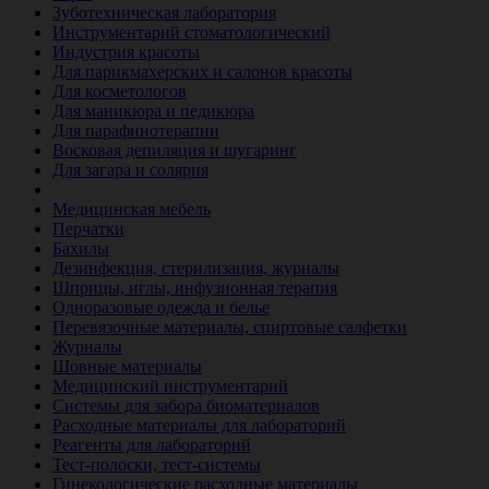
Зуботехническая лаборатория
Инструментарий стоматологический
Индустрия красоты
Для парикмахерских и салонов красоты
Для косметологов
Для маникюра и педикюра
Для парафинотерапии
Восковая депиляция и шугаринг
Для загара и солярия
Ветеринария
Медицинская мебель
Перчатки
Бахилы
Дезинфекция, стерилизация, журналы
Шприцы, иглы, инфузионная терапия
Одноразовые одежда и белье
Перевязочные материалы, спиртовые салфетки
Журналы
Шовные материалы
Медицинский инструментарий
Системы для забора биоматериалов
Расходные материалы для лабораторий
Реагенты для лабораторий
Тест-полоски, тест-системы
Гинекологические расходные материалы