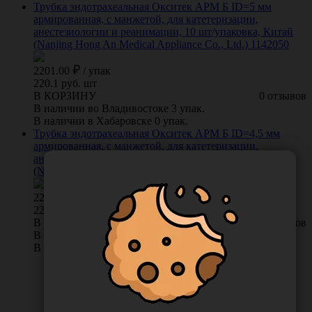
Трубка эндотрахеальная Окситек АРМ Б ID=5 мм
армированная, с манжетой, для катетеризации,
анестезиологии и реанимации, 10 шт/упаковка, Китай
(Nanjing Hong An Medical Appliance Co., Ltd.) 1142050
2201.00
/
упак
220.1 руб. шт
В КОРЗИНУ
0 отзывов
В наличии во Владивостоке 3 упак.
В наличии в Хабаровске 0 упак.
Трубка эндотрахеальная Окситек АРМ Б ID=4,5 мм
армированная, с манжетой, для катетеризации,
анестезиологии и реанимации, 10 шт/упаковка, Китай
(Nanjing Hong An Medical Appliance Co., Ltd.) 1142045
2201.00
/
упак
220.1 руб. шт
В КОРЗИНУ
0 отзывов
В наличии во Владивостоке 3 упак.
В наличии в Хабаровске 0 упак.