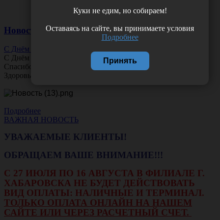
Куки не едим, но собираем!
Оставаясь на сайте, вы принимаете условия
Новости
Подробнее
С Днём Офтальмолога!
С Днём
Офтальмолога
!
Принять
Спасибо за ясное зрение и заботу о пациентах.
Здоровья вам и новых профессиональных побед!
Подробнее
ВАЖНАЯ НОВОСТЬ
УВАЖАЕМЫЕ КЛИЕНТЫ!
ОБРАЩАЕМ ВАШЕ ВНИМАНИЕ!!!
С 27 ИЮЛЯ ПО 16 АВГУСТА В ФИЛИАЛЕ Г.
ХАБАРОВСКА НЕ БУДЕТ ДЕЙСТВОВАТЬ
ВИД ОПЛАТЫ: НАЛИЧНЫЕ И ТЕРМИНАЛ.
ТОЛЬКО ОПЛАТА ОНЛАЙН НА НАШЕМ
САЙТЕ ИЛИ ЧЕРЕЗ РАСЧЕТНЫЙ СЧЕТ.